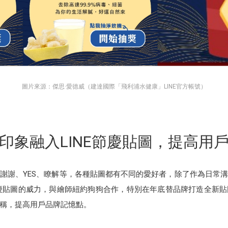
圖片來源：傑思·愛德威（建達國際「飛利浦水健康」LINE官方帳號）
印象融入LINE節慶貼圖，提高用
謝謝、YES、瞭解等，各種貼圖都有不同的愛好者，除了作為日常
慶貼圖的威力，與繪師紐約狗狗合作，特別在年底替品牌打造全新
稱，提高用戶品牌記憶點。