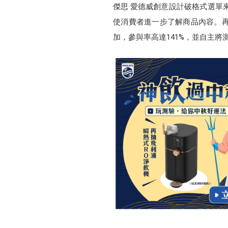
傑思·愛德威創意設計破格式選單
使消費者進一步了解商品內容。
加，參與率高達141%，並自主