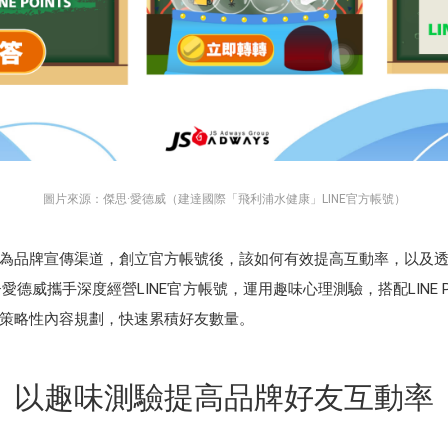
圖片來源：傑思·愛德威（建達國際「飛利浦水健康」LINE官方帳號）
號作為品牌宣傳渠道，創立官方帳號後，該如何有效提高互動率，以及
威攜手深度經營LINE官方帳號，運用趣味心理測驗，搭配LINE POINT
策略性內容規劃，快速累積好友數量。
以趣味測驗提高品牌好友互動率