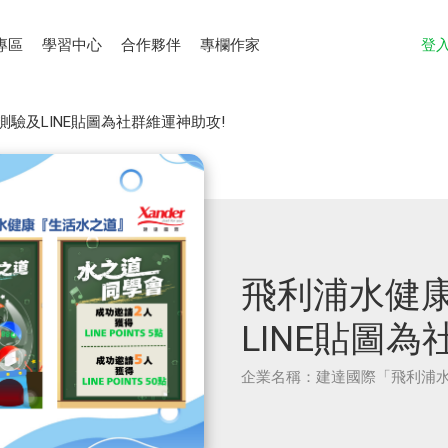
專區
學習中心
合作夥伴
專欄作家
登
驗及LINE貼圖為社群維運神助攻!
飛利浦水健
LINE貼圖為
企業名稱：建達國際「飛利浦