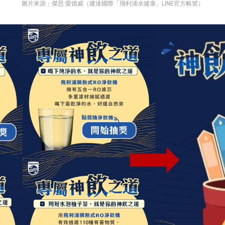
圖片來源：傑思·愛德威（建達國際「飛利浦水健康」LINE官方帳號）