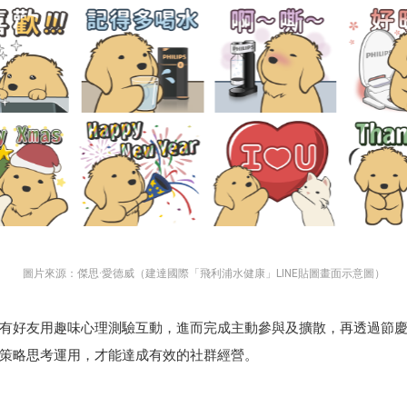
圖片來源：傑思·愛德威（建達國際「飛利浦水健康」LINE貼圖畫面示意圖）
有好友用趣味心理測驗互動，進而完成主動參與及擴散，再透過節
經過策略思考運用，才能達成有效的社群經營。