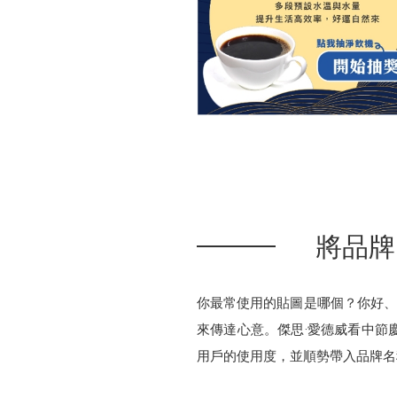
將品牌
你最常使用的貼圖是哪個？你好、
來傳達心意。傑思·愛德威看中節
用戶的使用度，並順勢帶入品牌名