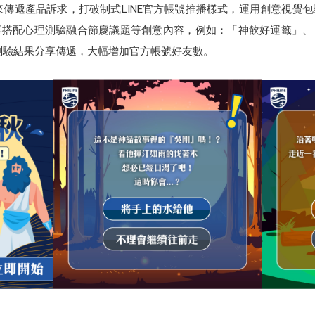
來傳遞產品訴求，打破制式LINE官方帳號推播樣式，運用創意視覺
再搭配心理測驗融合節慶議題等創意內容，例如：「神飲好運籤」、
將測驗結果分享傳遞，大幅增加官方帳號好友數。