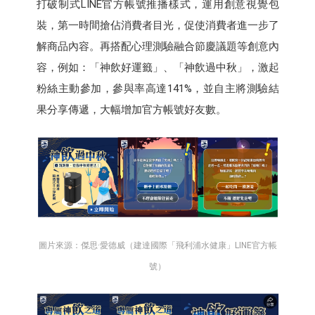
打破制式LINE官方帳號推播樣式，運用創意視覺包
裝，第一時間搶佔消費者目光，促使消費者進一步了
解商品內容。再搭配心理測驗融合節慶議題等創意內
容，例如：「神飲好運籤」、「神飲過中秋」，激起
粉絲主動參加，參與率高達141%，並自主將測驗結
果分享傳遞，大幅增加官方帳號好友數。
圖片來源：傑思·愛德威（建達國際「飛利浦水健康」LINE官方帳
號）