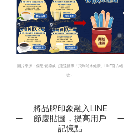
圖片來源：傑思·愛德威（建達國際「飛利浦水健康」LINE官方帳
號）
將品牌印象融入LINE
節慶貼圖，提高用戶
記憶點