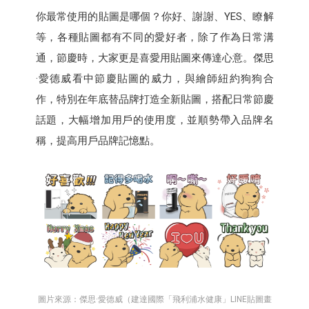
你最常使用的貼圖是哪個？你好、謝謝、YES、瞭解
等，各種貼圖都有不同的愛好者，除了作為日常溝
通，節慶時，大家更是喜愛用貼圖來傳達心意。傑思
·愛德威看中節慶貼圖的威力，與繪師紐約狗狗合
作，特別在年底替品牌打造全新貼圖，搭配日常節慶
話題，大幅增加用戶的使用度，並順勢帶入品牌名
稱，提高用戶品牌記憶點。
圖片來源：傑思·愛德威（建達國際「飛利浦水健康」LINE貼圖畫