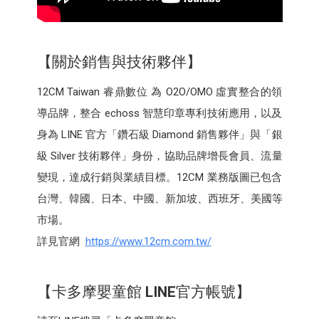
【關於銷售與技術夥伴】
12CM Taiwan 睿鼎數位 為 O2O/OMO 虛實整合的領
導品牌，整合 echoss 智慧印章專利技術應用，以及
身為 LINE 官方「鑽石級 Diamond 銷售夥伴」與「銀
級 Silver 技術夥伴」身份，協助品牌增長會員、流量
變現，達成行銷與業績目標。12CM 業務版圖已包含
台灣、韓國、日本、中國、新加坡、西班牙、美國等
市場。
詳見官網
https://www.12cm.com.tw/
【卡多摩嬰童館
LINE
官方帳號】