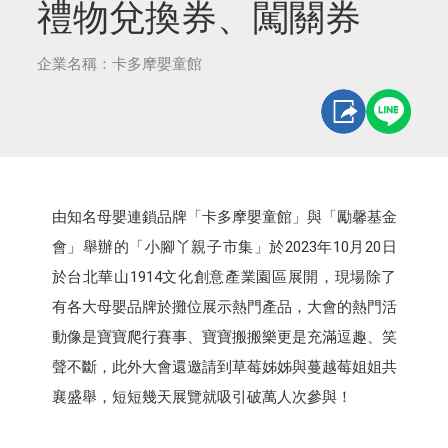
禮物兌換券、闖關券
企業名稱：卡多摩嬰童館
由知名母嬰連鎖品牌「卡多摩嬰童館」與「勵馨基金
會」舉辦的「小腳丫親子市集」於2023年10月20日
於台北華山1914文化創意產業園區展開，現場除了
有各大母嬰品牌於攤位展示熱門產品，大會的熱門活
動像是寶寶爬行賽事、寶寶搬搬樂更是充滿逗趣、笑
聲不斷，此外大會還邀請到草莓姊姊與蔓越莓姐姐共
襄盛舉，短短幾天展覽就吸引破萬人次參與！