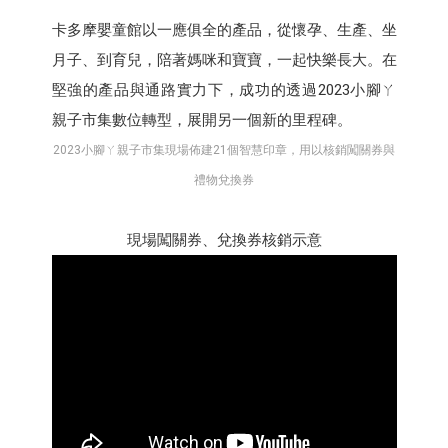
卡多摩嬰童館以一應俱全的產品，從懷孕、生產、坐
月子、到育兒，陪著媽咪和寶寶，一起快樂長大。在
堅強的產品與通路實力下，成功的透過2023小腳ㄚ
親子市集數位轉型，展開另一個新的里程碑。
2023小腳ㄚ親子市集現場佈建21個智慧印章，用以核銷闖關券與
禮物兌換券
現場闖關券、兌換券核銷示意