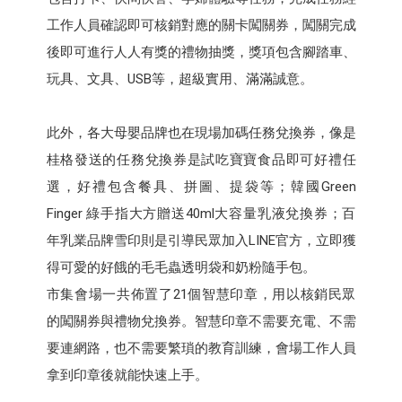
工作人員確認即可核銷對應的關卡闖關券，闖關完成
後即可進行人人有獎的禮物抽獎，獎項包含腳踏車、
玩具、文具、USB等，超級實用、滿滿誠意。
此外，各大母嬰品牌也在現場加碼任務兌換券，像是
桂格發送的任務兌換券是試吃寶寶食品即可好禮任
選，好禮包含餐具、拼圖、提袋等；韓國Green
Finger 綠手指大方贈送40ml大容量乳液兌換券；百
年乳業品牌雪印則是引導民眾加入LINE官方，立即獲
得可愛的好餓的毛毛蟲透明袋和奶粉隨手包。
市集會場一共佈置了21個智慧印章，用以核銷民眾
的闖關券與禮物兌換券。智慧印章不需要充電、不需
要連網路，也不需要繁瑣的教育訓練，會場工作人員
拿到印章後就能快速上手。