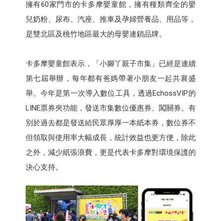
擁有60家門市的卡多摩嬰童館，擁有種類齊全的嬰
兒奶粉、尿布、汽座、推車及孕婦營養品、用品等，
是雙北區及桃竹地區最大的母嬰連鎖品牌。
卡多摩嬰童館表示，「小腳丫親子市集」已經是連續
第七屆舉辦，每年都有爸媽帶著小朋友一起共襄盛
舉。今年是第一次導入數位工具，透過EchossVIP的
LINE票券夾功能，發送市集數位優惠券、闖關券。有
別於過去都是發送給民眾厚厚一本紙本券，數位券不
但領取與使用率大幅成長，統計效益也更方便，除此
之外，減少紙張浪費，更是代表卡多摩對環境保護的
決心支持。