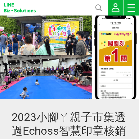
2023小腳ㄚ親子市集透
過Echoss智慧印章核銷