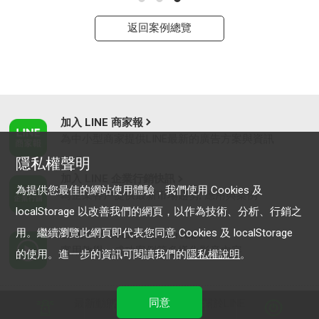
返回案例總覽
加入 LINE 商家報
為中小型商家提供LINE最新的廣告方案與資訊
隱私權聲明
加入 LINE 企業行銷快訊
為提供您最佳的網站使用體驗，我們使用 Cookies 及
為企業客戶提供最新市場趨勢, 應用與案例
localStorage 以改善我們的網頁，以作為技術、分析、行銷之
用。繼續瀏覽此網頁即代表您同意 Cookies 及 localStorage
LINE Biz-Solutions YouTube
實用教學、成功案例等多樣化影音內容
的使用。進一步的資訊可閱讀我們的
隱私權說明
。
同意
最新動態
｜
服務條款
｜
關於LINE