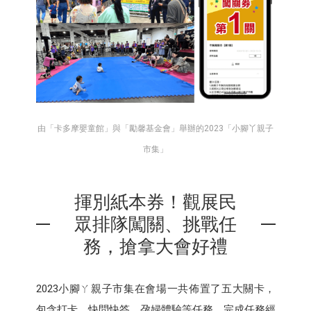
由「卡多摩嬰童館」與「勵馨基金會」舉辦的2023「小腳丫親子
市集」
揮別紙本券！觀展民
眾排隊闖關、挑戰任
務，搶拿大會好禮
2023小腳ㄚ親子市集在會場一共佈置了五大關卡，
包含打卡、快問快答、孕婦體驗等任務，完成任務經