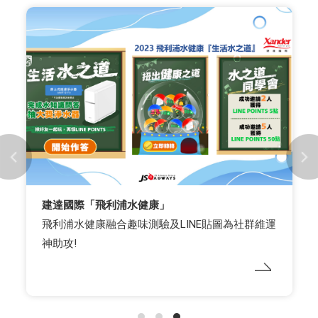
建達國際「飛利浦水健康」
飛利浦水健康融合趣味測驗及LINE貼圖為社群維運
神助攻!