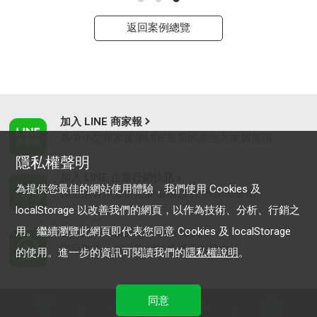
返回案例總覽
加入 LINE 商家報
為中小型商家提供LINE最新的廣告方案與資訊
隱私權聲明
加入 LINE 企業行銷快訊
為提供您最佳的網站使用體驗，我們使用 Cookies 及
為企業客戶提供最新市場趨勢, 應用與案例
localStorage 以改善我們的網頁，以作為技術、分析、行銷之
用。繼續瀏覽此網頁即代表您同意 Cookies 及 localStorage
LINE Biz-Solutions YouTube
實用教學、成功案例等多樣化影音內容
的使用。進一步的資訊可閱讀我們的
隱私權說明
。
同意
最新動態
｜
服務條款
｜
關於LINE