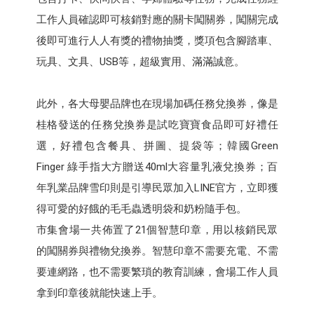
工作人員確認即可核銷對應的關卡闖關券，闖關完成
後即可進行人人有獎的禮物抽獎，獎項包含腳踏車、
玩具、文具、USB等，超級實用、滿滿誠意。
此外，各大母嬰品牌也在現場加碼任務兌換券，像是
桂格發送的任務兌換券是試吃寶寶食品即可好禮任
選，好禮包含餐具、拼圖、提袋等；韓國Green
Finger 綠手指大方贈送40ml大容量乳液兌換券；百
年乳業品牌雪印則是引導民眾加入LINE官方，立即獲
得可愛的好餓的毛毛蟲透明袋和奶粉隨手包。
市集會場一共佈置了21個智慧印章，用以核銷民眾
的闖關券與禮物兌換券。智慧印章不需要充電、不需
要連網路，也不需要繁瑣的教育訓練，會場工作人員
拿到印章後就能快速上手。