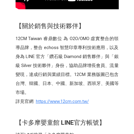
【關於銷售與技術夥伴】
12CM Taiwan 睿鼎數位 為 O2O/OMO 虛實整合的領
導品牌，整合 echoss 智慧印章專利技術應用，以及
身為 LINE 官方「鑽石級 Diamond 銷售夥伴」與「銀
級 Silver 技術夥伴」身份，協助品牌增長會員、流量
變現，達成行銷與業績目標。12CM 業務版圖已包含
台灣、韓國、日本、中國、新加坡、西班牙、美國等
市場。
詳見官網
https://www.12cm.com.tw/
【卡多摩嬰童館
LINE
官方帳號】