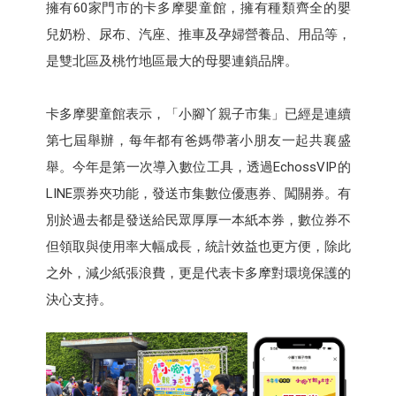
擁有60家門市的卡多摩嬰童館，擁有種類齊全的嬰
兒奶粉、尿布、汽座、推車及孕婦營養品、用品等，
是雙北區及桃竹地區最大的母嬰連鎖品牌。
卡多摩嬰童館表示，「小腳丫親子市集」已經是連續
第七屆舉辦，每年都有爸媽帶著小朋友一起共襄盛
舉。今年是第一次導入數位工具，透過EchossVIP的
LINE票券夾功能，發送市集數位優惠券、闖關券。有
別於過去都是發送給民眾厚厚一本紙本券，數位券不
但領取與使用率大幅成長，統計效益也更方便，除此
之外，減少紙張浪費，更是代表卡多摩對環境保護的
決心支持。