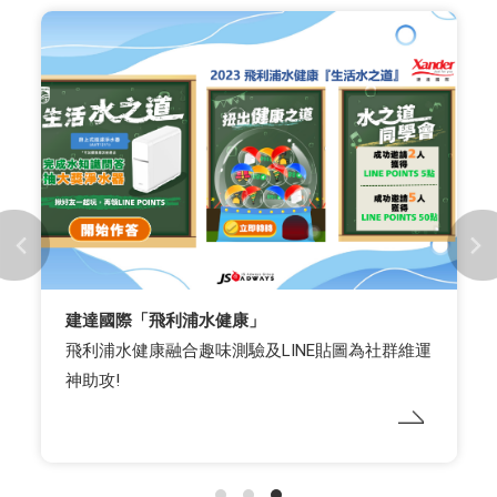
建達國際「飛利浦水健康」
飛利浦水健康融合趣味測驗及LINE貼圖為社群維運
神助攻!