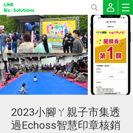
2023小腳ㄚ親子市集透
過Echoss智慧印章核銷