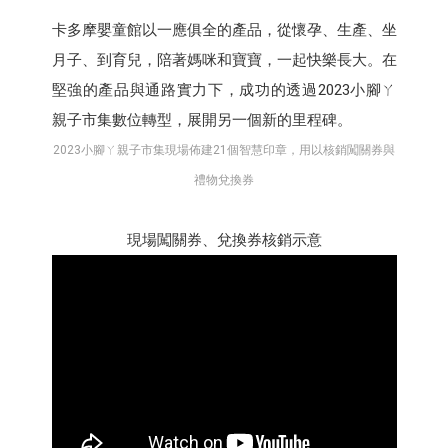
卡多摩嬰童館以一應俱全的產品，從懷孕、生產、坐
月子、到育兒，陪著媽咪和寶寶，一起快樂長大。在
堅強的產品與通路實力下，成功的透過2023小腳ㄚ
親子市集數位轉型，展開另一個新的里程碑。
2023小腳ㄚ親子市集現場佈建21個智慧印章，用以核銷闖關券與
禮物兌換券
現場闖關券、兌換券核銷示意