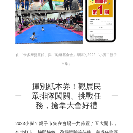
由「卡多摩嬰童館」與「勵馨基金會」舉辦的2023「小腳丫親子
市集」
揮別紙本券！觀展民
眾排隊闖關、挑戰任
務，搶拿大會好禮
2023小腳ㄚ親子市集在會場一共佈置了五大關卡，
包含打卡、快問快答、孕婦體驗等任務，完成任務經