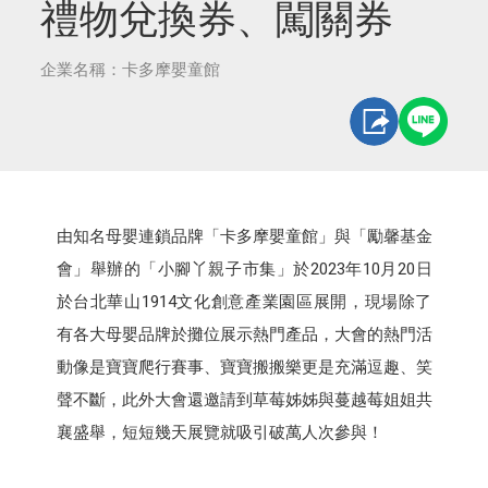
禮物兌換券、闖關券
企業名稱：卡多摩嬰童館
由知名母嬰連鎖品牌「卡多摩嬰童館」與「勵馨基金
會」舉辦的「小腳丫親子市集」於2023年10月20日
於台北華山1914文化創意產業園區展開，現場除了
有各大母嬰品牌於攤位展示熱門產品，大會的熱門活
動像是寶寶爬行賽事、寶寶搬搬樂更是充滿逗趣、笑
聲不斷，此外大會還邀請到草莓姊姊與蔓越莓姐姐共
襄盛舉，短短幾天展覽就吸引破萬人次參與！