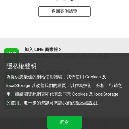
返回案例總覽
加入 LINE 商家報
為中小型商家提供LINE最新的廣告方案與資訊
隱私權聲明
加入 LINE 企業行銷快訊
為提供您最佳的網站使用體驗，我們使用 Cookies 及
為企業客戶提供最新市場趨勢, 應用與案例
localStorage 以改善我們的網頁，以作為技術、分析、行銷之
用。繼續瀏覽此網頁即代表您同意 Cookies 及 localStorage
LINE Biz-Solutions YouTube
實用教學、成功案例等多樣化影音內容
的使用。進一步的資訊可閱讀我們的
隱私權說明
。
同意
最新動態
｜
服務條款
｜
關於LINE