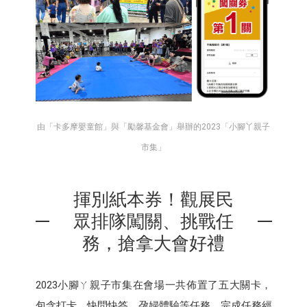
由「卡多摩嬰童館」與「勵馨基金會」舉辦的2023「小腳丫親子
市集」
揮別紙本券！觀展民
眾排隊闖關、挑戰任
務，搶拿大會好禮
2023小腳ㄚ親子市集在會場一共佈置了五大關卡，
包含打卡、快問快答、孕婦體驗等任務，完成任務經