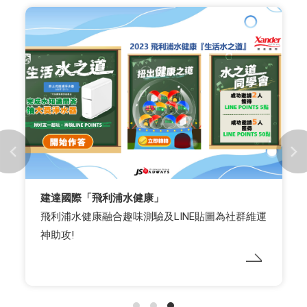
建達國際「飛利浦水健康」
飛利浦水健康融合趣味測驗及LINE貼圖為社群維運
神助攻!