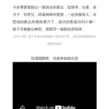
卡多摩嬰童館以一應俱全的產品，從懷孕、生產、坐
月子、到育兒，陪著媽咪和寶寶，一起快樂長大。在
堅強的產品與通路實力下，成功的透過2023小腳ㄚ
親子市集數位轉型，展開另一個新的里程碑。
2023小腳ㄚ親子市集現場佈建21個智慧印章，用以核銷闖關券與
禮物兌換券
現場闖關券、兌換券核銷示意