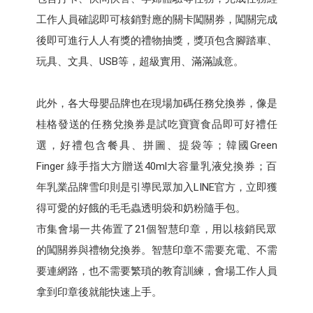
工作人員確認即可核銷對應的關卡闖關券，闖關完成
後即可進行人人有獎的禮物抽獎，獎項包含腳踏車、
玩具、文具、USB等，超級實用、滿滿誠意。
此外，各大母嬰品牌也在現場加碼任務兌換券，像是
桂格發送的任務兌換券是試吃寶寶食品即可好禮任
選，好禮包含餐具、拼圖、提袋等；韓國Green
Finger 綠手指大方贈送40ml大容量乳液兌換券；百
年乳業品牌雪印則是引導民眾加入LINE官方，立即獲
得可愛的好餓的毛毛蟲透明袋和奶粉隨手包。
市集會場一共佈置了21個智慧印章，用以核銷民眾
的闖關券與禮物兌換券。智慧印章不需要充電、不需
要連網路，也不需要繁瑣的教育訓練，會場工作人員
拿到印章後就能快速上手。