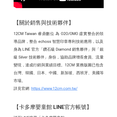
【關於銷售與技術夥伴】
12CM Taiwan 睿鼎數位 為 O2O/OMO 虛實整合的領
導品牌，整合 echoss 智慧印章專利技術應用，以及
身為 LINE 官方「鑽石級 Diamond 銷售夥伴」與「銀
級 Silver 技術夥伴」身份，協助品牌增長會員、流量
變現，達成行銷與業績目標。12CM 業務版圖已包含
台灣、韓國、日本、中國、新加坡、西班牙、美國等
市場。
詳見官網
https://www.12cm.com.tw/
【卡多摩嬰童館
LINE
官方帳號】