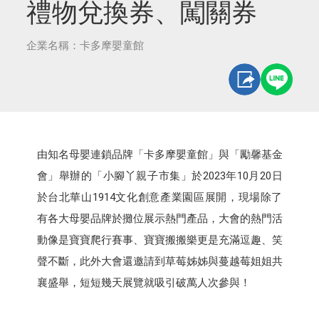
禮物兌換券、闖關券
企業名稱：卡多摩嬰童館
由知名母嬰連鎖品牌「卡多摩嬰童館」與「勵馨基金
會」舉辦的「小腳丫親子市集」於2023年10月20日
於台北華山1914文化創意產業園區展開，現場除了
有各大母嬰品牌於攤位展示熱門產品，大會的熱門活
動像是寶寶爬行賽事、寶寶搬搬樂更是充滿逗趣、笑
聲不斷，此外大會還邀請到草莓姊姊與蔓越莓姐姐共
襄盛舉，短短幾天展覽就吸引破萬人次參與！