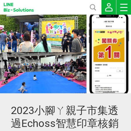
2023小腳ㄚ親子市集透
過Echoss智慧印章核銷