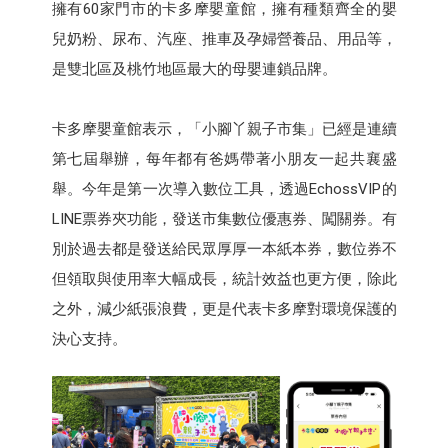
擁有60家門市的卡多摩嬰童館，擁有種類齊全的嬰
兒奶粉、尿布、汽座、推車及孕婦營養品、用品等，
是雙北區及桃竹地區最大的母嬰連鎖品牌。
卡多摩嬰童館表示，「小腳丫親子市集」已經是連續
第七屆舉辦，每年都有爸媽帶著小朋友一起共襄盛
舉。今年是第一次導入數位工具，透過EchossVIP的
LINE票券夾功能，發送市集數位優惠券、闖關券。有
別於過去都是發送給民眾厚厚一本紙本券，數位券不
但領取與使用率大幅成長，統計效益也更方便，除此
之外，減少紙張浪費，更是代表卡多摩對環境保護的
決心支持。