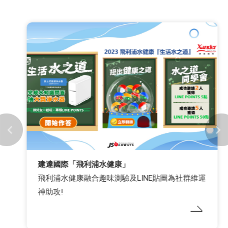
建達國際「飛利浦水健康」
飛利浦水健康融合趣味測驗及LINE貼圖為社群維運
神助攻!