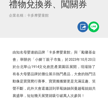
禮物兌換券、闖關券
企業名稱：卡多摩嬰童館
由知名母嬰連鎖品牌「卡多摩嬰童館」與「勵馨基金
會」舉辦的「小腳丫親子市集」於2023年10月20日
於台北華山1914文化創意產業園區展開，現場除了
有各大母嬰品牌於攤位展示熱門產品，大會的熱門活
動像是寶寶爬行賽事、寶寶搬搬樂更是充滿逗趣、笑
聲不斷，此外大會還邀請到草莓姊姊與蔓越莓姐姐共
襄盛舉，短短幾天展覽就吸引破萬人次參與！