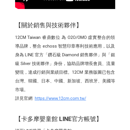
【關於銷售與技術夥伴】
12CM Taiwan 睿鼎數位 為 O2O/OMO 虛實整合的領
導品牌，整合 echoss 智慧印章專利技術應用，以及
身為 LINE 官方「鑽石級 Diamond 銷售夥伴」與「銀
級 Silver 技術夥伴」身份，協助品牌增長會員、流量
變現，達成行銷與業績目標。12CM 業務版圖已包含
台灣、韓國、日本、中國、新加坡、西班牙、美國等
市場。
詳見官網
https://www.12cm.com.tw/
【卡多摩嬰童館
LINE
官方帳號】