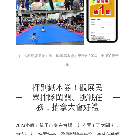
由「卡多摩嬰童館」與「勵馨基金會」舉辦的2023「小腳丫親子
市集」
揮別紙本券！觀展民
眾排隊闖關、挑戰任
務，搶拿大會好禮
2023小腳ㄚ親子市集在會場一共佈置了五大關卡，
包含打卡、快問快答、孕婦體驗等任務，完成任務經