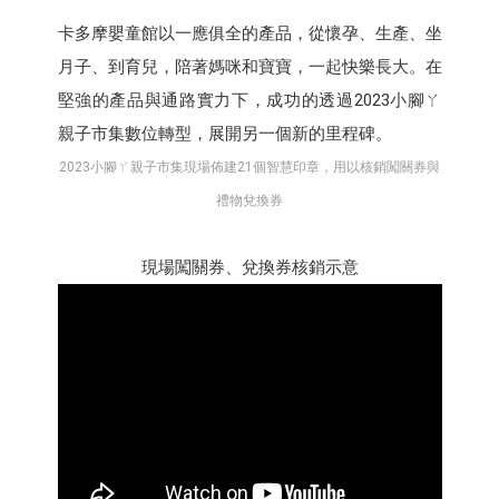
卡多摩嬰童館以一應俱全的產品，從懷孕、生產、坐
月子、到育兒，陪著媽咪和寶寶，一起快樂長大。在
堅強的產品與通路實力下，成功的透過2023小腳ㄚ
親子市集數位轉型，展開另一個新的里程碑。
2023小腳ㄚ親子市集現場佈建21個智慧印章，用以核銷闖關券與
禮物兌換券
現場闖關券、兌換券核銷示意