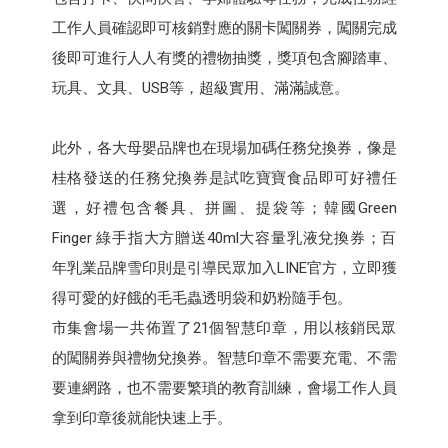
工作人員確認即可核銷對應的關卡闖關券，闖關完成
後即可進行人人有獎的禮物抽獎，獎項包含腳踏車、
玩具、文具、USB等，超級實用、滿滿誠意。
此外，各大母嬰品牌也在現場加碼任務兌換券，像是
桂格發送的任務兌換券是試吃寶寶食品即可好禮任
選，好禮包含餐具、拼圖、提袋等；韓國Green
Finger 綠手指大方贈送40ml大容量乳液兌換券；百
年乳業品牌雪印則是引導民眾加入LINE官方，立即獲
得可愛的好餓的毛毛蟲透明袋和奶粉隨手包。
市集會場一共佈置了21個智慧印章，用以核銷民眾
的闖關券與禮物兌換券。智慧印章不需要充電、不需
要連網路，也不需要繁瑣的教育訓練，會場工作人員
拿到印章後就能快速上手。