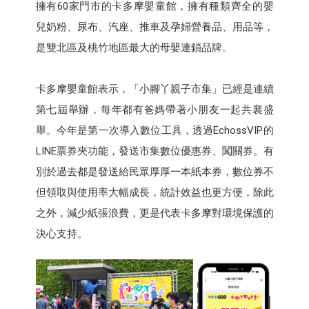
擁有60家門市的卡多摩嬰童館，擁有種類齊全的嬰
兒奶粉、尿布、汽座、推車及孕婦營養品、用品等，
是雙北區及桃竹地區最大的母嬰連鎖品牌。
卡多摩嬰童館表示，「小腳丫親子市集」已經是連續
第七屆舉辦，每年都有爸媽帶著小朋友一起共襄盛
舉。今年是第一次導入數位工具，透過EchossVIP的
LINE票券夾功能，發送市集數位優惠券、闖關券。有
別於過去都是發送給民眾厚厚一本紙本券，數位券不
但領取與使用率大幅成長，統計效益也更方便，除此
之外，減少紙張浪費，更是代表卡多摩對環境保護的
決心支持。