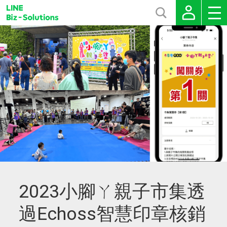
2023小腳ㄚ親子市集透
過Echoss智慧印章核銷