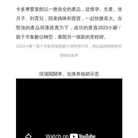
卡多摩嬰童館以一應俱全的產品，從懷孕、生產、坐
月子、到育兒，陪著媽咪和寶寶，一起快樂長大。在
堅強的產品與通路實力下，成功的透過2023小腳ㄚ
親子市集數位轉型，展開另一個新的里程碑。
2023小腳ㄚ親子市集現場佈建21個智慧印章，用以核銷闖關券與
禮物兌換券
現場闖關券、兌換券核銷示意