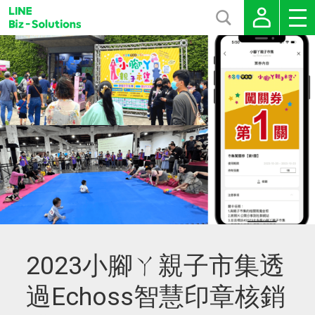
2023小腳ㄚ親子市集透
過Echoss智慧印章核銷