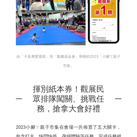
由「卡多摩嬰童館」與「勵馨基金會」舉辦的2023「小腳丫親子
市集」
揮別紙本券！觀展民
眾排隊闖關、挑戰任
務，搶拿大會好禮
2023小腳ㄚ親子市集在會場一共佈置了五大關卡，
包含打卡、快問快答、孕婦體驗等任務，完成任務經