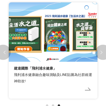
建達國際「飛利浦水健康」
飛利浦水健康融合趣味測驗及LINE貼圖為社群維運
神助攻!