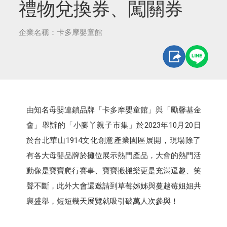
禮物兌換券、闖關券
企業名稱：卡多摩嬰童館
由知名母嬰連鎖品牌「卡多摩嬰童館」與「勵馨基金
會」舉辦的「小腳丫親子市集」於2023年10月20日
於台北華山1914文化創意產業園區展開，現場除了
有各大母嬰品牌於攤位展示熱門產品，大會的熱門活
動像是寶寶爬行賽事、寶寶搬搬樂更是充滿逗趣、笑
聲不斷，此外大會還邀請到草莓姊姊與蔓越莓姐姐共
襄盛舉，短短幾天展覽就吸引破萬人次參與！