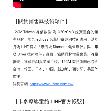
【關於銷售與技術夥伴】
12CM Taiwan 睿鼎數位 為 O2O/OMO 虛實整合的領
導品牌，整合 echoss 智慧印章專利技術應用，以及
身為 LINE 官方「鑽石級 Diamond 銷售夥伴」與「銀
級 Silver 技術夥伴」身份，協助品牌增長會員、流量
變現，達成行銷與業績目標。12CM 業務版圖已包含
台灣、韓國、日本、中國、新加坡、西班牙、美國等
市場。
詳見官網
https://www.12cm.com.tw/
【卡多摩嬰童館
LINE
官方帳號】