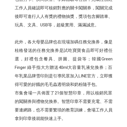
工作人員確認即可核銷對應的關卡闖關券，闖關完成
後即可進行人人有獎的禮物抽獎，獎項包含腳踏車、
玩具、文具、USB等，超級實用、滿滿誠意。
此外，各大母嬰品牌也在現場加碼任務兌換券，像是
桂格發送的任務兌換券是試吃寶寶食品即可好禮任
選，好禮包含餐具、拼圖、提袋等；韓國Green
Finger 綠手指大方贈送40ml大容量乳液兌換券；百
年乳業品牌雪印則是引導民眾加入LINE官方，立即獲
得可愛的好餓的毛毛蟲透明袋和奶粉隨手包。
市集會場一共佈置了21個智慧印章，用以核銷民眾
的闖關券與禮物兌換券。智慧印章不需要充電、不需
要連網路，也不需要繁瑣的教育訓練，會場工作人員
拿到印章後就能快速上手。