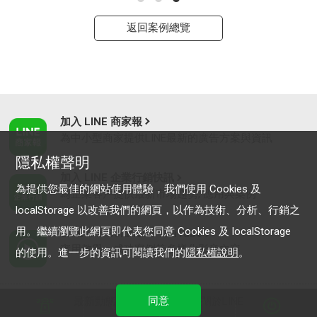
返回案例總覽
加入 LINE 商家報
為中小型商家提供LINE最新的廣告方案與資訊
隱私權聲明
加入 LINE 企業行銷快訊
為提供您最佳的網站使用體驗，我們使用 Cookies 及
為企業客戶提供最新市場趨勢, 應用與案例
localStorage 以改善我們的網頁，以作為技術、分析、行銷之
用。繼續瀏覽此網頁即代表您同意 Cookies 及 localStorage
LINE Biz-Solutions YouTube
實用教學、成功案例等多樣化影音內容
的使用。進一步的資訊可閱讀我們的
隱私權說明
。
同意
最新動態
｜
服務條款
｜
關於LINE