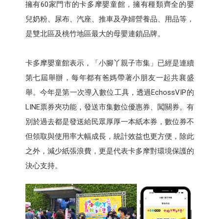
擁有60家門市的卡多摩嬰童館，擁有種類齊全的嬰
兒奶粉、尿布、汽座、推車及孕婦營養品、用品等，
是雙北區及桃竹地區最大的母嬰連鎖品牌。
卡多摩嬰童館表示，「小腳丫親子市集」已經是連續
第七屆舉辦，每年都有爸媽帶著小朋友一起共襄盛
舉。今年是第一次導入數位工具，透過EchossVIP的
LINE票券夾功能，發送市集數位優惠券、闖關券。有
別於過去都是發送給民眾厚厚一本紙本券，數位券不
但領取與使用率大幅成長，統計效益也更方便，除此
之外，減少紙張浪費，更是代表卡多摩對環境保護的
決心支持。