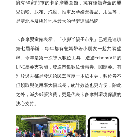
擁有60家門市的卡多摩嬰童館，擁有種類齊全的嬰
兒奶粉、尿布、汽座、推車及孕婦營養品、用品等，
是雙北區及桃竹地區最大的母嬰連鎖品牌。
卡多摩嬰童館表示，「小腳丫親子市集」已經是連續
第七屆舉辦，每年都有爸媽帶著小朋友一起共襄盛
舉。今年是第一次導入數位工具，透過EchossVIP的
LINE票券夾功能，發送市集數位優惠券、闖關券。有
別於過去都是發送給民眾厚厚一本紙本券，數位券不
但領取與使用率大幅成長，統計效益也更方便，除此
之外，減少紙張浪費，更是代表卡多摩對環境保護的
決心支持。