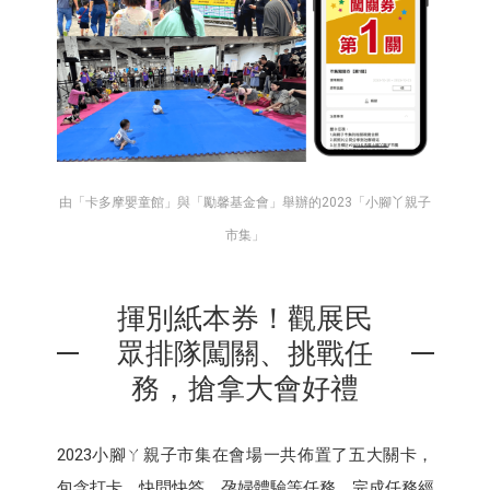
由「卡多摩嬰童館」與「勵馨基金會」舉辦的2023「小腳丫親子
市集」
揮別紙本券！觀展民
眾排隊闖關、挑戰任
務，搶拿大會好禮
2023小腳ㄚ親子市集在會場一共佈置了五大關卡，
包含打卡、快問快答、孕婦體驗等任務，完成任務經