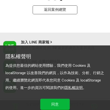
返回案例總覽
加入 LINE 商家報
為中小型商家提供LINE最新的廣告方案與資訊
隱私權聲明
加入 LINE 企業行銷快訊
為提供您最佳的網站使用體驗，我們使用 Cookies 及
為企業客戶提供最新市場趨勢, 應用與案例
localStorage 以改善我們的網頁，以作為技術、分析、行銷之
用。繼續瀏覽此網頁即代表您同意 Cookies 及 localStorage
LINE Biz-Solutions YouTube
實用教學、成功案例等多樣化影音內容
的使用。進一步的資訊可閱讀我們的
隱私權說明
。
同意
最新動態
｜
服務條款
｜
關於LINE