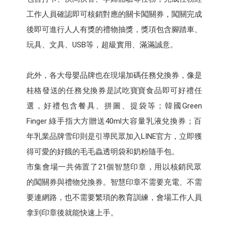
工作人員確認即可核銷對應的關卡闖關券，闖關完成
後即可進行人人有獎的禮物抽獎，獎項包含腳踏車、
玩具、文具、USB等，超級實用、滿滿誠意。
此外，各大母嬰品牌也在現場加碼任務兌換券，像是
桂格發送的任務兌換券是試吃寶寶食品即可好禮任
選，好禮包含餐具、拼圖、提袋等；韓國Green
Finger 綠手指大方贈送40ml大容量乳液兌換券；百
年乳業品牌雪印則是引導民眾加入LINE官方，立即獲
得可愛的好餓的毛毛蟲透明袋和奶粉隨手包。
市集會場一共佈置了21個智慧印章，用以核銷民眾
的闖關券與禮物兌換券。智慧印章不需要充電、不需
要連網路，也不需要繁瑣的教育訓練，會場工作人員
拿到印章後就能快速上手。