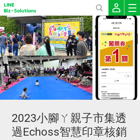
2023小腳ㄚ親子市集透
過Echoss智慧印章核銷