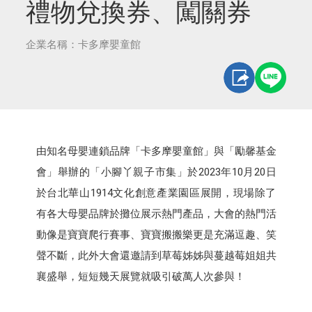
禮物兌換券、闖關券
企業名稱：卡多摩嬰童館
由知名母嬰連鎖品牌「卡多摩嬰童館」與「勵馨基金
會」舉辦的「小腳丫親子市集」於2023年10月20日
於台北華山1914文化創意產業園區展開，現場除了
有各大母嬰品牌於攤位展示熱門產品，大會的熱門活
動像是寶寶爬行賽事、寶寶搬搬樂更是充滿逗趣、笑
聲不斷，此外大會還邀請到草莓姊姊與蔓越莓姐姐共
襄盛舉，短短幾天展覽就吸引破萬人次參與！