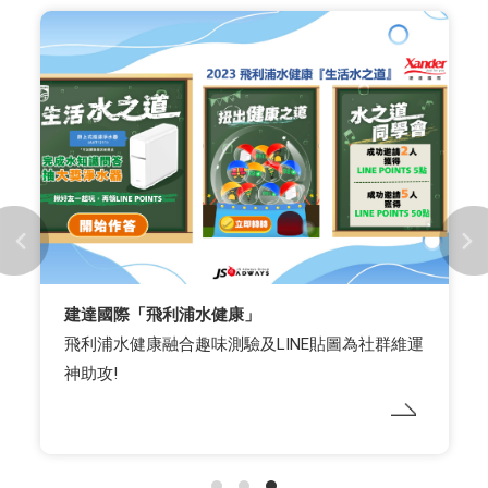
建達國際「飛利浦水健康」
飛利浦水健康融合趣味測驗及LINE貼圖為社群維運
神助攻!