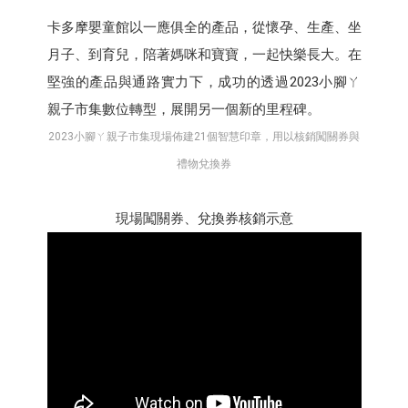
卡多摩嬰童館以一應俱全的產品，從懷孕、生產、坐
月子、到育兒，陪著媽咪和寶寶，一起快樂長大。在
堅強的產品與通路實力下，成功的透過2023小腳ㄚ
親子市集數位轉型，展開另一個新的里程碑。
2023小腳ㄚ親子市集現場佈建21個智慧印章，用以核銷闖關券與
禮物兌換券
現場闖關券、兌換券核銷示意