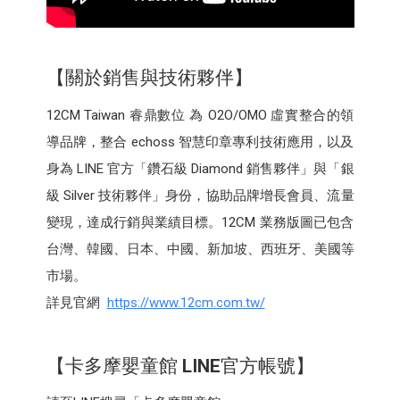
【關於銷售與技術夥伴】
12CM Taiwan 睿鼎數位 為 O2O/OMO 虛實整合的領
導品牌，整合 echoss 智慧印章專利技術應用，以及
身為 LINE 官方「鑽石級 Diamond 銷售夥伴」與「銀
級 Silver 技術夥伴」身份，協助品牌增長會員、流量
變現，達成行銷與業績目標。12CM 業務版圖已包含
台灣、韓國、日本、中國、新加坡、西班牙、美國等
市場。
詳見官網
https://www.12cm.com.tw/
【卡多摩嬰童館
LINE
官方帳號】