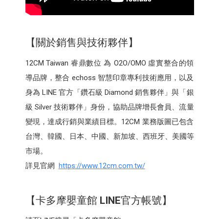
【關於銷售與技術夥伴】
12CM Taiwan 睿鼎數位 為 O2O/OMO 虛實整合的領
導品牌，整合 echoss 智慧印章專利技術應用，以及
身為 LINE 官方「鑽石級 Diamond 銷售夥伴」與「銀
級 Silver 技術夥伴」身份，協助品牌增長會員、流量
變現，達成行銷與業績目標。12CM 業務版圖已包含
台灣、韓國、日本、中國、新加坡、西班牙、美國等
市場。
詳見官網
https://www.12cm.com.tw/
【卡多摩嬰童館
LINE
官方帳號】