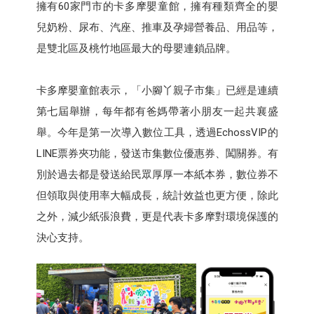
擁有60家門市的卡多摩嬰童館，擁有種類齊全的嬰
兒奶粉、尿布、汽座、推車及孕婦營養品、用品等，
是雙北區及桃竹地區最大的母嬰連鎖品牌。
卡多摩嬰童館表示，「小腳丫親子市集」已經是連續
第七屆舉辦，每年都有爸媽帶著小朋友一起共襄盛
舉。今年是第一次導入數位工具，透過EchossVIP的
LINE票券夾功能，發送市集數位優惠券、闖關券。有
別於過去都是發送給民眾厚厚一本紙本券，數位券不
但領取與使用率大幅成長，統計效益也更方便，除此
之外，減少紙張浪費，更是代表卡多摩對環境保護的
決心支持。