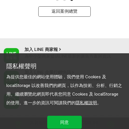
返回案例總覽
加入 LINE 商家報
為中小型商家提供LINE最新的廣告方案與資訊
隱私權聲明
加入 LINE 企業行銷快訊
為提供您最佳的網站使用體驗，我們使用 Cookies 及
為企業客戶提供最新市場趨勢, 應用與案例
localStorage 以改善我們的網頁，以作為技術、分析、行銷之
用。繼續瀏覽此網頁即代表您同意 Cookies 及 localStorage
LINE Biz-Solutions YouTube
實用教學、成功案例等多樣化影音內容
的使用。進一步的資訊可閱讀我們的
隱私權說明
。
同意
最新動態
｜
服務條款
｜
關於LINE