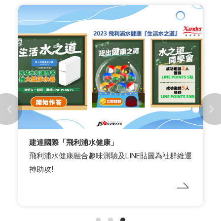
建達國際「飛利浦水健康」
飛利浦水健康融合趣味測驗及LINE貼圖為社群維運
神助攻!