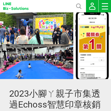
2023小腳ㄚ親子市集透
過Echoss智慧印章核銷