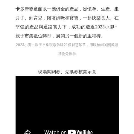
卡多摩嬰童館以一應俱全的產品，從懷孕、生產、坐
月子、到育兒，陪著媽咪和寶寶，一起快樂長大。在
堅強的產品與通路實力下，成功的透過2023小腳ㄚ
親子市集數位轉型，展開另一個新的里程碑。
2023小腳ㄚ親子市集現場佈建21個智慧印章，用以核銷闖關券與
禮物兌換券
現場闖關券、兌換券核銷示意