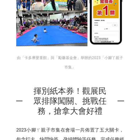
由「卡多摩嬰童館」與「勵馨基金會」舉辦的2023「小腳丫親子
市集」
揮別紙本券！觀展民
眾排隊闖關、挑戰任
務，搶拿大會好禮
2023小腳ㄚ親子市集在會場一共佈置了五大關卡，
包含打卡、快問快答、孕婦體驗等任務，完成任務經