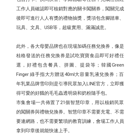
工作人員確認即可核銷對應的關卡闖關券，闖關完成
後即可進行人人有獎的禮物抽獎，獎項包含腳踏車、
玩具、文具、USB等，超級實用、滿滿誠意。
此外，各大母嬰品牌也在現場加碼任務兌換券，像是
桂格發送的任務兌換券是試吃寶寶食品即可好禮任
選，好禮包含餐具、拼圖、提袋等；韓國Green
Finger 綠手指大方贈送40ml大容量乳液兌換券；百
年乳業品牌雪印則是引導民眾加入LINE官方，立即獲
得可愛的好餓的毛毛蟲透明袋和奶粉隨手包。
市集會場一共佈置了21個智慧印章，用以核銷民眾
的闖關券與禮物兌換券。智慧印章不需要充電、不需
要連網路，也不需要繁瑣的教育訓練，會場工作人員
拿到印章後就能快速上手。