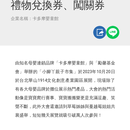
禮物兌換券、闖關券
企業名稱：卡多摩嬰童館
由知名母嬰連鎖品牌「卡多摩嬰童館」與「勵馨基金
會」舉辦的「小腳丫親子市集」於2023年10月20日
於台北華山1914文化創意產業園區展開，現場除了
有各大母嬰品牌於攤位展示熱門產品，大會的熱門活
動像是寶寶爬行賽事、寶寶搬搬樂更是充滿逗趣、笑
聲不斷，此外大會還邀請到草莓姊姊與蔓越莓姐姐共
襄盛舉，短短幾天展覽就吸引破萬人次參與！