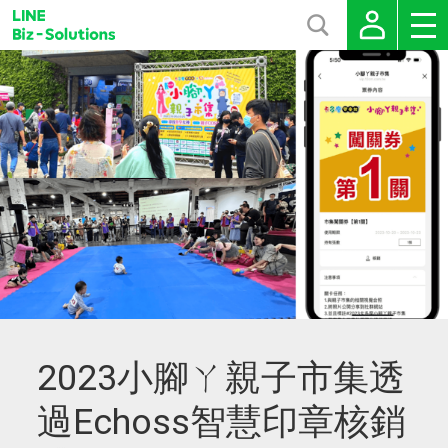
2023小腳ㄚ親子市集透
過Echoss智慧印章核銷