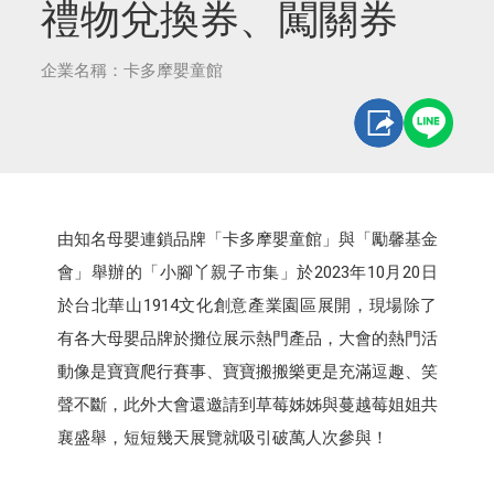
禮物兌換券、闖關券
企業名稱：卡多摩嬰童館
由知名母嬰連鎖品牌「卡多摩嬰童館」與「勵馨基金
會」舉辦的「小腳丫親子市集」於2023年10月20日
於台北華山1914文化創意產業園區展開，現場除了
有各大母嬰品牌於攤位展示熱門產品，大會的熱門活
動像是寶寶爬行賽事、寶寶搬搬樂更是充滿逗趣、笑
聲不斷，此外大會還邀請到草莓姊姊與蔓越莓姐姐共
襄盛舉，短短幾天展覽就吸引破萬人次參與！