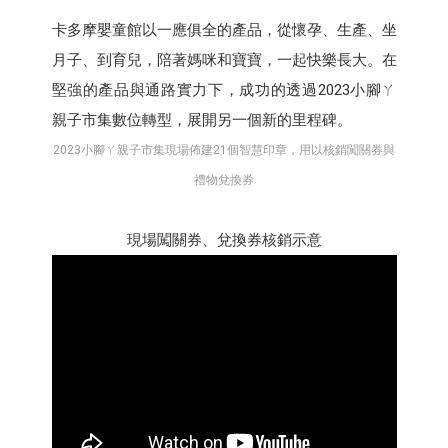
卡多摩嬰童館以一應俱全的產品，從懷孕、生產、坐
月子、到育兒，陪著媽咪和寶寶，一起快樂長大。在
堅強的產品與通路實力下，成功的透過2023小腳ㄚ
親子市集數位轉型，展開另一個新的里程碑。
2023小腳ㄚ親子市集現場佈建21個智慧印章，用以核銷闖關券與
禮物兌換券
現場闖關券、兌換券核銷示意