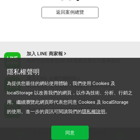
返回案例總覽
加入 LINE 商家報
為中小型商家提供LINE最新的廣告方案與資訊
隱私權聲明
加入 LINE 企業行銷快訊
為提供您最佳的網站使用體驗，我們使用 Cookies 及
為企業客戶提供最新市場趨勢, 應用與案例
localStorage 以改善我們的網頁，以作為技術、分析、行銷之
用。繼續瀏覽此網頁即代表您同意 Cookies 及 localStorage
LINE Biz-Solutions YouTube
實用教學、成功案例等多樣化影音內容
的使用。進一步的資訊可閱讀我們的
隱私權說明
。
同意
最新動態
｜
服務條款
｜
關於LINE