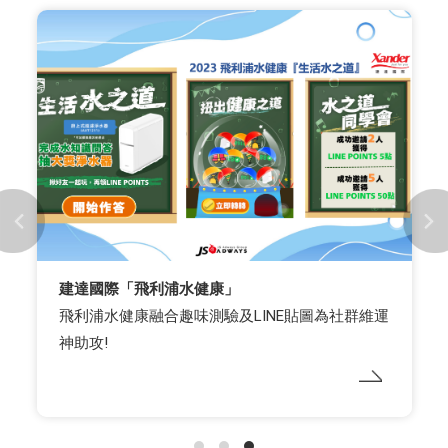
建達國際「飛利浦水健康」
飛利浦水健康融合趣味測驗及LINE貼圖為社群維運
神助攻!