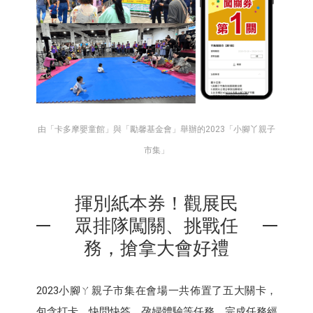
由「卡多摩嬰童館」與「勵馨基金會」舉辦的2023「小腳丫親子
市集」
揮別紙本券！觀展民
眾排隊闖關、挑戰任
務，搶拿大會好禮
2023小腳ㄚ親子市集在會場一共佈置了五大關卡，
包含打卡、快問快答、孕婦體驗等任務，完成任務經