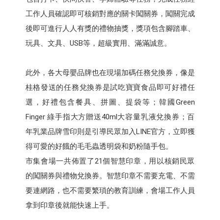
工作人員確認即可核銷對應的關卡闖關券，闖關完成
後即可進行人人有獎的禮物抽獎，獎項包含腳踏車、
玩具、文具、USB等，超級實用、滿滿誠意。
此外，各大母嬰品牌也在現場加碼任務兌換券，像是
桂格發送的任務兌換券是試吃寶寶食品即可好禮任
選，好禮包含餐具、拼圖、提袋等；韓國Green
Finger 綠手指大方贈送40ml大容量乳液兌換券；百
年乳業品牌雪印則是引導民眾加入LINE官方，立即獲
得可愛的好餓的毛毛蟲透明袋和奶粉隨手包。
市集會場一共佈置了21個智慧印章，用以核銷民眾
的闖關券與禮物兌換券。智慧印章不需要充電、不需
要連網路，也不需要繁瑣的教育訓練，會場工作人員
拿到印章後就能快速上手。