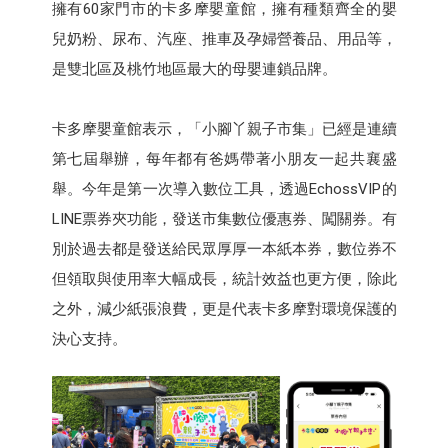
擁有60家門市的卡多摩嬰童館，擁有種類齊全的嬰
兒奶粉、尿布、汽座、推車及孕婦營養品、用品等，
是雙北區及桃竹地區最大的母嬰連鎖品牌。
卡多摩嬰童館表示，「小腳丫親子市集」已經是連續
第七屆舉辦，每年都有爸媽帶著小朋友一起共襄盛
舉。今年是第一次導入數位工具，透過EchossVIP的
LINE票券夾功能，發送市集數位優惠券、闖關券。有
別於過去都是發送給民眾厚厚一本紙本券，數位券不
但領取與使用率大幅成長，統計效益也更方便，除此
之外，減少紙張浪費，更是代表卡多摩對環境保護的
決心支持。