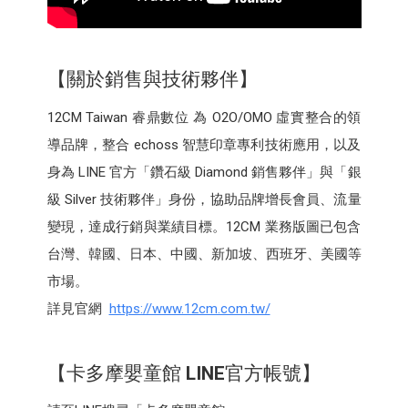
【關於銷售與技術夥伴】
12CM Taiwan 睿鼎數位 為 O2O/OMO 虛實整合的領
導品牌，整合 echoss 智慧印章專利技術應用，以及
身為 LINE 官方「鑽石級 Diamond 銷售夥伴」與「銀
級 Silver 技術夥伴」身份，協助品牌增長會員、流量
變現，達成行銷與業績目標。12CM 業務版圖已包含
台灣、韓國、日本、中國、新加坡、西班牙、美國等
市場。
詳見官網
https://www.12cm.com.tw/
【卡多摩嬰童館
LINE
官方帳號】