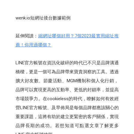
wenk.io短網址後台數據範例
延伸閱讀：
縮網址哪個好用？7個2023最實用縮址推
薦！你用過哪個？
LINE官方帳號在資訊化破碎的時代已不只是品牌溝通
橋樑，更是一個可為品牌帶來寶貴洞察的工具。透過
擴大好友數、節慶活動、MGM機制和個人化行銷，
品牌可以實現更高的互動率、更低的封鎖率，並提高
市場競爭力。在cookieless的時代，瞭解如何有效經
營LINE官方帳號、及早佈局是每個品牌都應該關心的
重要課題，這將有助於建立更緊密的客戶關係，實現
品牌長期的成功。若想知道可點選文章了解更多