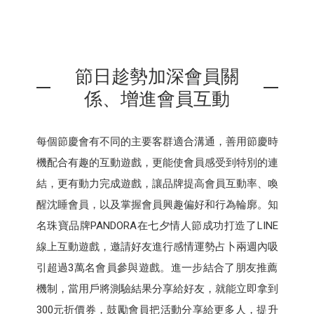
節日趁勢加深會員關
係、增進會員互動
每個節慶會有不同的主要客群適合溝通，善用節慶時
機配合有趣的互動遊戲，更能使會員感受到特別的連
結，更有動力完成遊戲，讓品牌提高會員互動率、喚
醒沈睡會員，以及掌握會員興趣偏好和行為輪廓。知
名珠寶品牌PANDORA在七夕情人節成功打造了LINE
線上互動遊戲，邀請好友進行感情運勢占卜兩週內吸
引超過3萬名會員參與遊戲。進一步結合了朋友推薦
機制，當用戶將測驗結果分享給好友，就能立即拿到
300元折價券，鼓勵會員把活動分享給更多人，提升