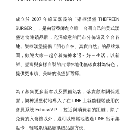
成立於 2007 年綠豆嘉義的「樂檸漢堡 THEFREEN
BURGER 」，是由營養師創立唯一台灣自己的美式漢
堡速食連鎖品牌，充滿綠意的門市分佈遍及全台各
地。樂檸漢堡提倡「開心自在、真實自然」的品牌氛
圍，歡迎大家一起穿着短褲來過～好～生活，以新
鮮、豐富與多樣自製的台灣在地化低碳食材為特色，
提供更永續、美味的漢堡新選擇。
為了募集更多新客以及照顧熟客，落實顧客關係經
營，樂檸漢堡特地導入了在 LINE 上就能輕鬆使用的
會員系統 EchossVIP ，拉近與消費者的距離，除了
免費的入會禮以外，還可以輕鬆地透過 LINE 出示集
點卡，輕鬆累積點數換贈品超方便。