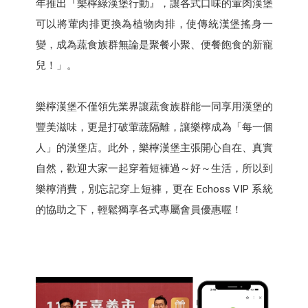
年推出『樂檸綠漢堡行動』，讓各式口味的葷肉漢堡
可以將葷肉排更換為植物肉排，使傳統漢堡搖身一
變，成為蔬食族群無論是聚餐小聚、便餐飽食的新寵
兒！」。
樂檸漢堡不僅領先業界讓蔬食族群能一同享用漢堡的
豐美滋味，更是打破葷蔬隔離，讓樂檸成為「每一個
人」的漢堡店。此外，樂檸漢堡主張開心自在、真實
自然，歡迎大家一起穿着短褲過～好～生活，所以到
樂檸消費，別忘記穿上短褲，更在 Echoss VIP 系統
的協助之下，輕鬆獨享各式專屬會員優惠喔！