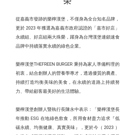
榮
從嘉義市發跡的樂檸漢堡，不僅身為全台知名品牌，
更於 2023 年獲選為嘉義市政府認證的「嘉市好店」
永續組、好店組兩大殊榮，躍身為台灣漢堡連鎖速食
品牌中持續落實永續的綠色企業。
樂檸漢堡THEFREEN BURGER 秉持為家人準備料理的
初衷，結合創辦人的營養學專才，透過優質的農產、
持續打造均衡美味的美食，在永續的道路上持續努
力、帶給顧客最美好的生活體驗。
樂檸漢堡創辦人暨執行長陳永中表示：「樂檸漢堡長
年推動 ESG 在地綠色飲食，所用食材盡力追求『低
碳永續、均衡健康、真實美味』，更於今（ 2023 ）