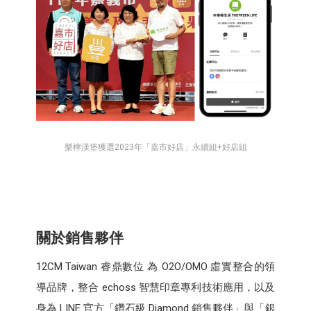
樂檸漢堡獲選2023年「嘉市好店」永續組+好店組
關於銷售夥伴
12CM Taiwan 睿鼎數位 為 O2O/OMO 虛實整合的領
導品牌，整合 echoss 智慧印章專利技術應用，以及
身為 LINE 官方「鑽石級 Diamond 銷售夥伴」與「銀