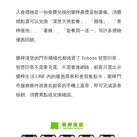
入會禮物是一份免費兌換的樂檸裹漿直刨薯條。消費
積點還可以兌換「漢堡大俠套餐」、「雞塊」、「青
檸微泡」、「薯條」、「套餐買一送一」等許多禮物
優惠回饋。
樂檸漢堡的門市櫃檯也都佈置了 Echoss 智慧印章，
智慧印章不需要充電、不需要連網路，顧客只需出示
樂檸生活 LINE 內的優惠票券和會員集點卡，樂檸門
市服務夥伴就會在顧客的手機上蓋章，即可完成票券
核銷、消費累點或兌換確認。