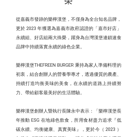
榮
從嘉義市發跡的樂檸漢堡，不僅身為全台知名品牌，
更於 2023 年獲選為嘉義市政府認證的「嘉市好店」
永續組、好店組兩大殊榮，躍身為台灣漢堡連鎖速食
品牌中持續落實永續的綠色企業。
樂檸漢堡THEFREEN BURGER 秉持為家人準備料理的
初衷，結合創辦人的營養學專才，透過優質的農產、
持續打造均衡美味的美食，在永續的道路上持續努
力、帶給顧客最美好的生活體驗。
樂檸漢堡創辦人暨執行長陳永中表示：「樂檸漢堡長
年推動 ESG 在地綠色飲食，所用食材盡力追求『低
碳永續、均衡健康、真實美味』，更於今（ 2023 ）