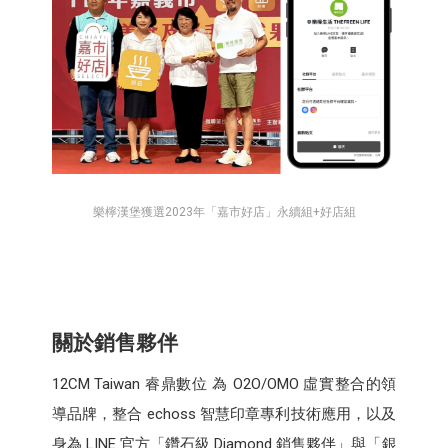
樂檸漢堡獲選2023年「嘉市好店」永續組+好店組
關於銷售夥伴
12CM Taiwan 睿鼎數位 為 O2O/OMO 虛實整合的領
導品牌，整合 echoss 智慧印章專利技術應用，以及
身為 LINE 官方「鑽石級 Diamond 銷售夥伴」與「銀