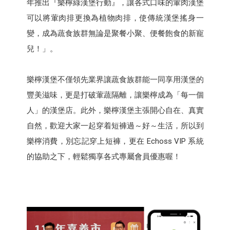
年推出『樂檸綠漢堡行動』，讓各式口味的葷肉漢堡
可以將葷肉排更換為植物肉排，使傳統漢堡搖身一
變，成為蔬食族群無論是聚餐小聚、便餐飽食的新寵
兒！」。
樂檸漢堡不僅領先業界讓蔬食族群能一同享用漢堡的
豐美滋味，更是打破葷蔬隔離，讓樂檸成為「每一個
人」的漢堡店。此外，樂檸漢堡主張開心自在、真實
自然，歡迎大家一起穿着短褲過～好～生活，所以到
樂檸消費，別忘記穿上短褲，更在 Echoss VIP 系統
的協助之下，輕鬆獨享各式專屬會員優惠喔！