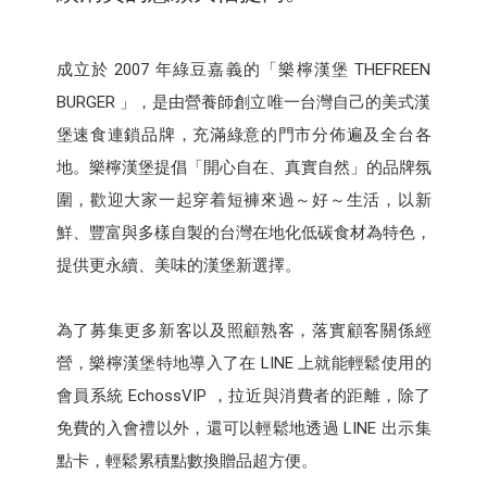
成立於 2007 年綠豆嘉義的「樂檸漢堡 THEFREEN
BURGER 」，是由營養師創立唯一台灣自己的美式漢
堡速食連鎖品牌，充滿綠意的門市分佈遍及全台各
地。樂檸漢堡提倡「開心自在、真實自然」的品牌氛
圍，歡迎大家一起穿着短褲來過～好～生活，以新
鮮、豐富與多樣自製的台灣在地化低碳食材為特色，
提供更永續、美味的漢堡新選擇。
為了募集更多新客以及照顧熟客，落實顧客關係經
營，樂檸漢堡特地導入了在 LINE 上就能輕鬆使用的
會員系統 EchossVIP ，拉近與消費者的距離，除了
免費的入會禮以外，還可以輕鬆地透過 LINE 出示集
點卡，輕鬆累積點數換贈品超方便。