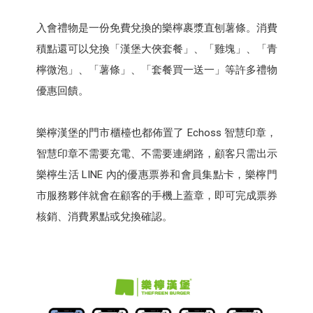
入會禮物是一份免費兌換的樂檸裹漿直刨薯條。消費
積點還可以兌換「漢堡大俠套餐」、「雞塊」、「青
檸微泡」、「薯條」、「套餐買一送一」等許多禮物
優惠回饋。
樂檸漢堡的門市櫃檯也都佈置了 Echoss 智慧印章，
智慧印章不需要充電、不需要連網路，顧客只需出示
樂檸生活 LINE 內的優惠票券和會員集點卡，樂檸門
市服務夥伴就會在顧客的手機上蓋章，即可完成票券
核銷、消費累點或兌換確認。