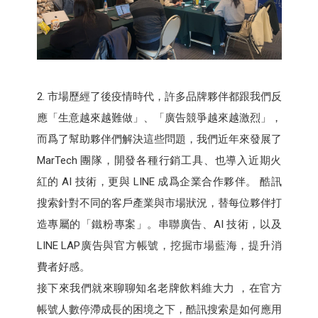
2. 市場歷經了後疫情時代，許多品牌夥伴都跟我們反
應「生意越來越難做」、「廣告競爭越來越激烈」，
而爲了幫助夥伴們解決這些問題，我們近年來發展了
MarTech 團隊，開發各種行銷工具、也導入近期火
紅的 AI 技術，更與 LINE 成爲企業合作夥伴。 酷訊
搜索針對不同的客戶產業與市場狀況，替每位夥伴打
造專屬的「鐵粉專案」。串聯廣告、AI 技術，以及
LINE LAP廣告與官方帳號，挖掘市場藍海，提升消
費者好感。
接下來我們就來聊聊知名老牌飲料維大力 ，在官方
帳號人數停滯成長的困境之下，酷訊搜索是如何應用