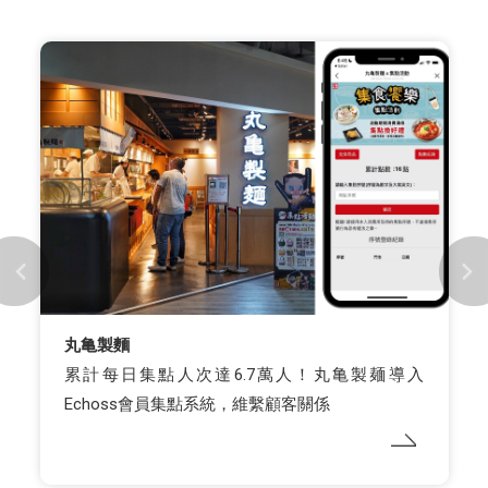
丸亀製麵
累計每日集點人次達6.7萬人！丸亀製麺導入
Echoss會員集點系統，維繫顧客關係