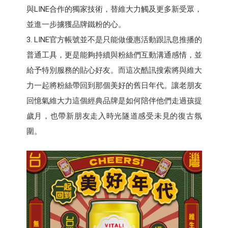
與LINE合作的獨家技術，替維大力觸及更多新受眾，
並進一步擄獲品牌鐵粉的心。
3. LINE官方帳號並不是只能做優惠活動跟訊息推播的
普通工具，更是能夠持續與粉絲們互動溝通感情，並
給予特別服務的貼心好友。而這次酷訊搜索將與維大
力一起將粉絲帶回到那個美好的舊日年代。讓老朋友
回憶氣維大力這個經典品牌是如何陪伴他們走過孩提
歲月，也帶新朋友走入時光隧道感受未見的復古氛
圍。