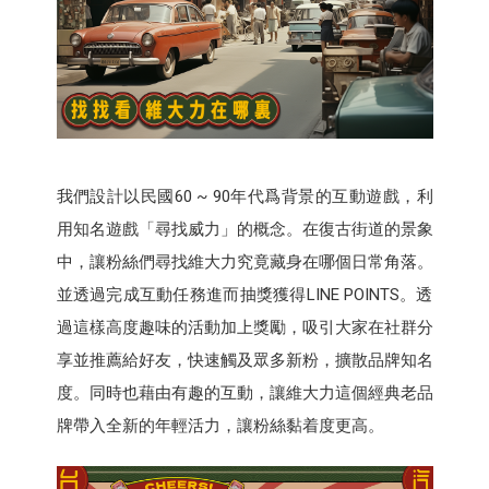
我們設計以民國60 ~ 90年代爲背景的互動遊戲，利
用知名遊戲「尋找威力」的概念。在復古街道的景象
中，讓粉絲們尋找維大力究竟藏身在哪個日常角落。
並透過完成互動任務進而抽獎獲得LINE POINTS。透
過這樣高度趣味的活動加上獎勵，吸引大家在社群分
享並推薦給好友，快速觸及眾多新粉，擴散品牌知名
度。同時也藉由有趣的互動，讓維大力這個經典老品
牌帶入全新的年輕活力，讓粉絲黏着度更高。