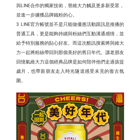
與LINE合作的獨家技術，替維大力觸及更多新受眾，
並進一步擄獲品牌鐵粉的心。
3. LINE官方帳號並不是只能做優惠活動跟訊息推播的
普通工具，更是能夠持續與粉絲們互動溝通感情，並
給予特別服務的貼心好友。而這次酷訊搜索將與維大
力一起將粉絲帶回到那個美好的舊日年代。讓老朋友
回憶氣維大力這個經典品牌是如何陪伴他們走過孩提
歲月，也帶新朋友走入時光隧道感受未見的復古氛
圍。