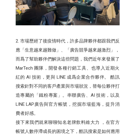
2. 市場歷經了後疫情時代，許多品牌夥伴都跟我們反
應「生意越來越難做」、「廣告競爭越來越激烈」，
而爲了幫助夥伴們解決這些問題，我們近年來發展了
MarTech 團隊，開發各種行銷工具、也導入近期火
紅的 AI 技術，更與 LINE 成爲企業合作夥伴。 酷訊
搜索針對不同的客戶產業與市場狀況，替每位夥伴打
造專屬的「鐵粉專案」。串聯廣告、AI 技術，以及
LINE LAP廣告與官方帳號，挖掘市場藍海，提升消
費者好感。
接下來我們就來聊聊知名老牌飲料維大力 ，在官方
帳號人數停滯成長的困境之下，酷訊搜索是如何應用