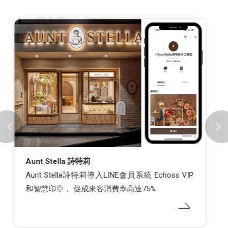
丸亀製麵
累計每日集點人次達6.7萬人！丸亀製麺導入
Echoss會員集點系統，維繫顧客關係