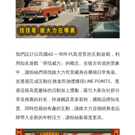
我們設計以民國60 ~ 90年代爲背景的互動遊戲，利
用知名遊戲「尋找威力」的概念。在復古街道的景象
中，讓粉絲們尋找維大力究竟藏身在哪個日常角落。
並透過完成互動任務進而抽獎獲得LINE POINTS。透
過這樣高度趣味的活動加上獎勵，吸引大家在社群分
享並推薦給好友，快速觸及眾多新粉，擴散品牌知名
度。同時也藉由有趣的互動，讓維大力這個經典老品
牌帶入全新的年輕活力，讓粉絲黏着度更高。