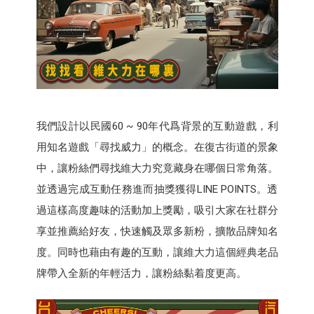
我們設計以民國60 ~ 90年代爲背景的互動遊戲，利
用知名遊戲「尋找威力」的概念。在復古街道的景象
中，讓粉絲們尋找維大力究竟藏身在哪個日常角落。
並透過完成互動任務進而抽獎獲得LINE POINTS。透
過這樣高度趣味的活動加上獎勵，吸引大家在社群分
享並推薦給好友，快速觸及眾多新粉，擴散品牌知名
度。同時也藉由有趣的互動，讓維大力這個經典老品
牌帶入全新的年輕活力，讓粉絲黏着度更高。