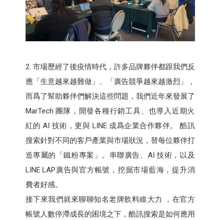
2. 市場歷經了後疫情時代，許多品牌夥伴都跟我們反
應「生意越來越難做」、「廣告競爭越來越激烈」，
而爲了幫助夥伴們解決這些問題，我們近年來發展了
MarTech 團隊，開發各種行銷工具、也導入近期火
紅的 AI 技術，更與 LINE 成爲企業合作夥伴。 酷訊
搜索針對不同的客戶產業與市場狀況，替每位夥伴打
造專屬的「鐵粉專案」。串聯廣告、AI 技術，以及
LINE LAP廣告與官方帳號，挖掘市場藍海，提升消
費者好感。
接下來我們就來聊聊知名老牌飲料維大力 ，在官方
帳號人數停滯成長的困境之下，酷訊搜索是如何應用