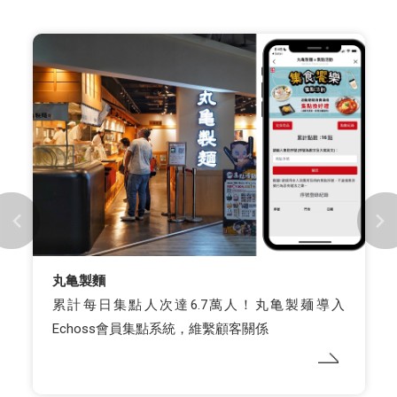
丸亀製麵
累計每日集點人次達6.7萬人！丸亀製麺導入
Echoss會員集點系統，維繫顧客關係