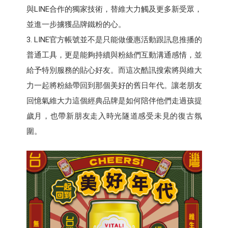
與LINE合作的獨家技術，替維大力觸及更多新受眾，
並進一步擄獲品牌鐵粉的心。
3. LINE官方帳號並不是只能做優惠活動跟訊息推播的
普通工具，更是能夠持續與粉絲們互動溝通感情，並
給予特別服務的貼心好友。而這次酷訊搜索將與維大
力一起將粉絲帶回到那個美好的舊日年代。讓老朋友
回憶氣維大力這個經典品牌是如何陪伴他們走過孩提
歲月，也帶新朋友走入時光隧道感受未見的復古氛
圍。