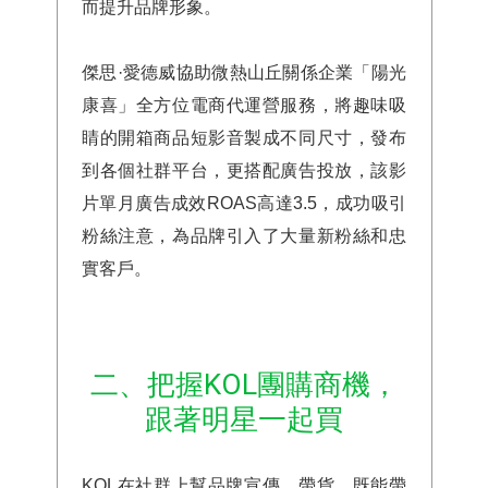
而提升品牌形象。
傑思·愛德威協助微熱山丘關係企業「陽光
康喜」全方位電商代運營服務，將趣味吸
睛的開箱商品短影音製成不同尺寸，發布
到各個社群平台，更搭配廣告投放，該影
片單月廣告成效ROAS高達3.5，成功吸引
粉絲注意，為品牌引入了大量新粉絲和忠
實客戶。
二、把握KOL團購商機，
跟著明星一起買
KOL
在社群上幫品牌宣傳、帶貨，既能帶