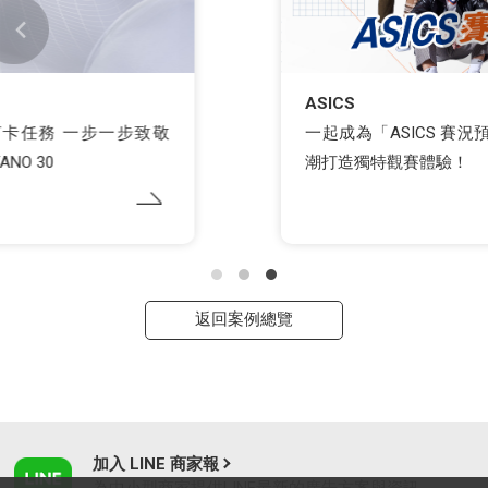
ASICS
一起成為「ASICS 賽況預測猿」！ 用籃球賽事熱
潮打造獨特觀賽體驗！
返回案例總覽
加入 LINE 商家報