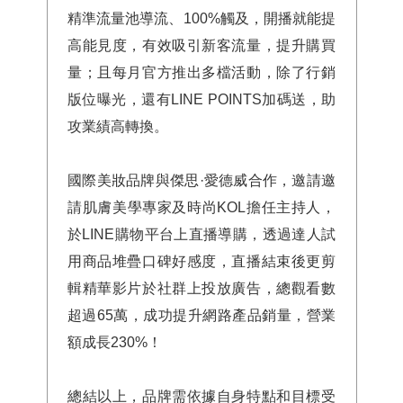
精準流量池導流、100%觸及，開播就能提
高能見度，有效吸引新客流量，提升購買
量；且每月官方推出多檔活動，除了行銷
版位曝光，還有LINE POINTS加碼送，助
攻業績高轉換。
國際美妝品牌與傑思·愛德威合作，邀請邀
請肌膚美學專家及時尚KOL擔任主持人，
於LINE購物平台上直播導購，透過達人試
用商品堆疊口碑好感度，直播結束後更剪
輯精華影片於社群上投放廣告，總觀看數
超過65萬，成功提升網路產品銷量，營業
額成長230%！
總結以上，品牌需依據自身特點和目標受