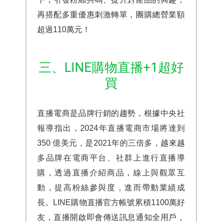
再搭配多重優惠刺激轉單，團購總營業額
超過110萬元！
三、LINE購物直播+1超好
買
直播電商是品牌行銷的趨勢，根據中央社
報導指出，2024年直播電商市場將達到
350 億美元，是2021年的三倍多，越來越
多品牌在電商平台、社群上進行直播導
購，透過直播介紹商品，線上與觀眾互
動，提高粉絲參與度，進而帶動業績成
長。LINE購物直播官方帳號累積1100萬好
友，直播開啟即會傳送訊息通知全用戶，