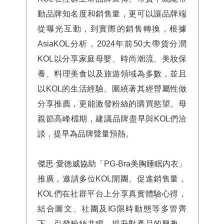
動品牌知名度和銷售量，更可以讓品牌端
從曝光互動，到實際的銷售轉換，根據
AsiaKOL分析，2024年前50大帶貨分潤
KOL以分享家庭母嬰、時尚潮流、美妝保
養、料理美食以及旅遊領域為多數，並且
以KOL的生活經驗、圍繞著其經營屬性做
分享推薦，更能激發粉絲的購買慾望。母
親節高峰檔期，建議品牌盡早與KOL們洽
談，提早為品牌聲量預熱。
傑思·愛德威協助「PG-Bra美胸睡眠内衣」
推廣，邀請多位KOL開團、促進銷售量，
KOL們在社群平台上分享真實體驗心得，
結合圖文、社團及IG限時動態等多管齊
下，引發粉絲共鳴、提升對產品的興趣，