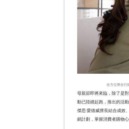
全方位整合行
母親節即將來臨，除了是對
動已陸續起跑，推出的活動
傑思·愛德威擅長結合成效
銷計劃，掌握消費者購物心