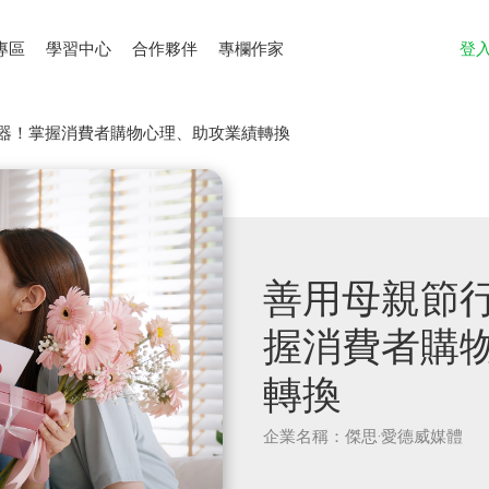
專區
學習中心
合作夥伴
專欄作家
登
器！掌握消費者購物心理、助攻業績轉換
善用母親節
握消費者購
轉換
企業名稱：傑思·愛德威媒體