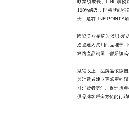
動業績成長。LINE購
100%觸及，開播就能
光，還有LINE POIN
國際美妝品牌與傑思·愛
透過達人試用商品堆疊口
網路產品銷量，營業額成長
總結以上，品牌需依據自
與消費者建立更緊密的聯
引消費者關注、促進購買
供品牌客戶全方位的行銷