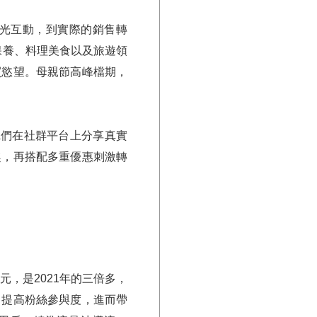
光互動，到實際的銷售轉
妝保養、料理美食以及旅遊領
買慾望。母親節高峰檔期，
OL們在社群平台上分享真實
趣，再搭配多重優惠刺激轉
元，是2021年的三倍多，
，提高粉絲參與度，進而帶