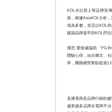
KOL
在社群上幫品牌宣
換，根據AsiaKOL分
域為多數，並且以KOL
建議品牌盡早與KOL們
傑思·愛德威協助「PG-
體驗心得，結合圖文、社
單，團購總營業額超過11
直播電商是品牌行銷的趨勢
越來越多品牌在電商平台