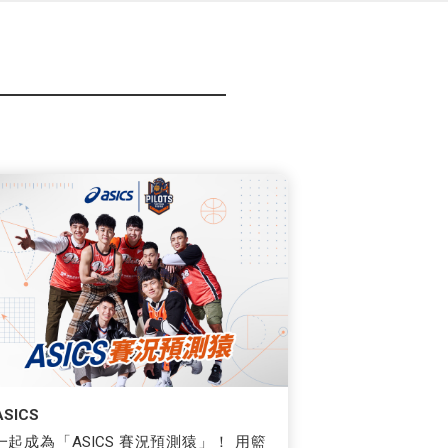
ASICS
一起成為「ASICS 賽況預測猿」！ 用籃