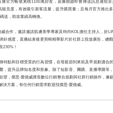
物直播官方帳號累積1100萬好友，直播開啟即會傳送訊息通知
提高能見度，有效吸引新客流量，提升購買量；且每月官方推出
TS加碼送，助攻業績高轉換。
德威合作，邀請邀請肌膚美學專家及時尚KOL擔任主持人，於LI
碑好感度，直播結束後更剪輯精華影片於社群上投放廣告，總觀
230%！
身特點和目標受眾的行為習慣，在母親節到來前及早規劃適合
繫，提升品牌知名度和形象。除了短影音、團購、直播導購等
欲望，傑思·愛德威擅長數位行銷整合規劃與社群行銷操作，兼
解決方案，有任何行銷需求歡迎找傑思·愛德威。