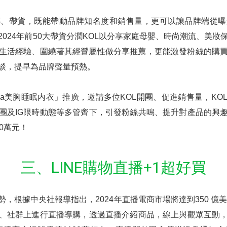
傳、帶貨，既能帶動品牌知名度和銷售量，更可以讓品牌端從曝
析，2024年前50大帶貨分潤KOL以分享家庭母嬰、時尚潮流、美
的生活經驗、圍繞著其經營屬性做分享推薦，更能激發粉絲的購
洽談，提早為品牌聲量預熱。
Bra美胸睡眠内衣」推廣，邀請多位KOL開團、促進銷售量，K
團及IG限時動態等多管齊下，引發粉絲共鳴、提升對產品的興
0萬元！
三、LINE購物直播+1超好買
，根據中央社報導指出，2024年直播電商市場將達到350 億美
、社群上進行直播導購，透過直播介紹商品，線上與觀眾互動