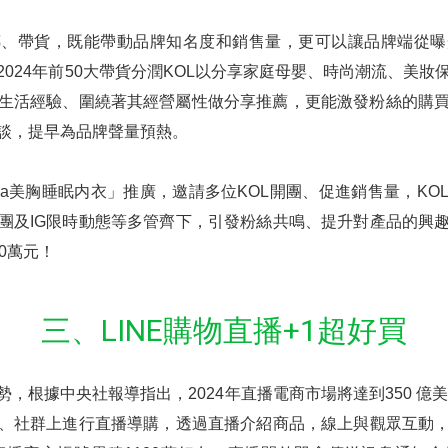
傳、帶貨，既能帶動品牌知名度和銷售量，更可以讓品牌端從曝
析，2024年前50大帶貨分潤KOL以分享家庭母嬰、時尚潮流、美
的生活經驗、圍繞著其經營屬性做分享推薦，更能激發粉絲的購
洽談，提早為品牌聲量預熱。
Bra美胸睡眠内衣」推廣，邀請多位KOL開團、促進銷售量，K
團及IG限時動態等多管齊下，引發粉絲共鳴、提升對產品的興
0萬元！
三、LINE購物直播+1超好買
，根據中央社報導指出，2024年直播電商市場將達到350 億美
、社群上進行直播導購，透過直播介紹商品，線上與觀眾互動