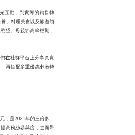
光互動，到實際的銷售轉
妝保養、料理美食以及旅遊領
買慾望。母親節高峰檔期，
OL們在社群平台上分享真實
趣，再搭配多重優惠刺激轉
元，是2021年的三倍多，
，提高粉絲參與度，進而帶