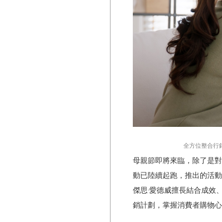
全方位整合行
母親節即將來臨，除了是對
動已陸續起跑，推出的活動
傑思·愛德威擅長結合成效
銷計劃，掌握消費者購物心