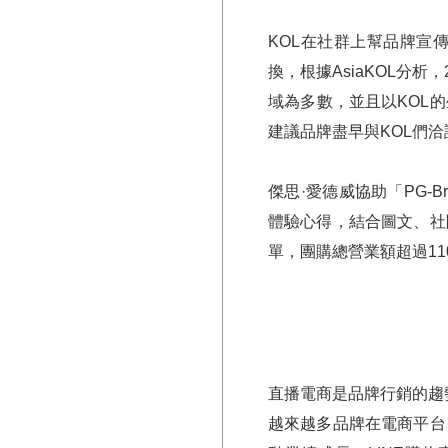
KOL
在社群上幫品牌宣
換，根據AsiaKOL分
域為多數，並且以KOL
建議品牌盡早與KOL們
傑思·愛德威協助「PG-
體驗心得，結合圖文、社
單，團購總營業額超過11
直播電商是品牌行銷的趨勢
越來越多品牌在電商平台