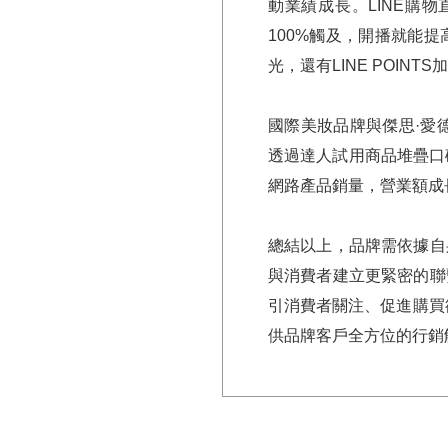
動業績成長。LINE購
100%觸及，開播就能
光，還有LINE POIN
國際美妝品牌與傑思·愛
透過達人試用商品堆疊口
網路產品銷量，營業額成長
總結以上，品牌需依據自
與消費者建立更緊密的聯
引消費者關注、促進購買
供品牌客戶全方位的行銷