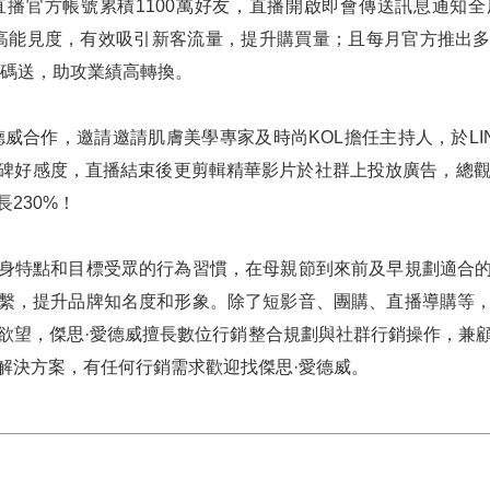
物直播官方帳號累積1100萬好友，直播開啟即會傳送訊息通知
提高能見度，有效吸引新客流量，提升購買量；且每月官方推出
TS加碼送，助攻業績高轉換。
德威合作，邀請邀請肌膚美學專家及時尚KOL擔任主持人，於LI
碑好感度，直播結束後更剪輯精華影片於社群上投放廣告，總觀
230%！
身特點和目標受眾的行為習慣，在母親節到來前及早規劃適合
繫，提升品牌知名度和形象。除了短影音、團購、直播導購等
欲望，傑思·愛德威擅長數位行銷整合規劃與社群行銷操作，兼
解決方案，有任何行銷需求歡迎找傑思·愛德威。