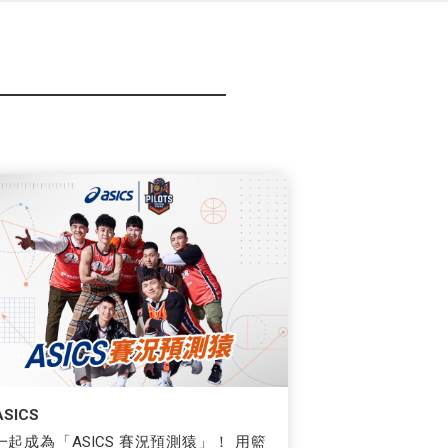
ASICS
一起成為「ASICS 賽況預測猿」！ 用籃