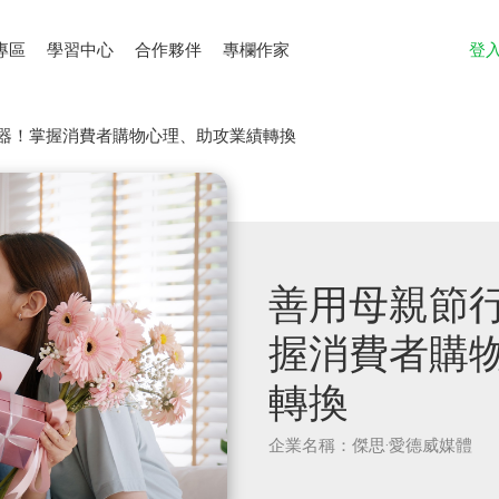
專區
學習中心
合作夥伴
專欄作家
登
器！掌握消費者購物心理、助攻業績轉換
善用母親節
握消費者購
轉換
企業名稱：傑思·愛德威媒體