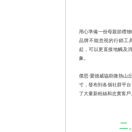
用心準備一份母親節禮物
品牌不能忽視的行銷工具，而隨著
起，可以更直接地觸及
象。
傑思·愛德威協助微熱山
寸，發布到各個社群平台
了大量新粉絲和忠實客戶
二