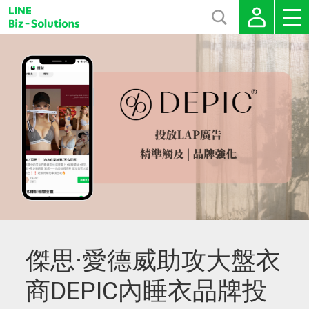
傑思·愛德威助攻大盤衣
商DEPIC內睡衣品牌投