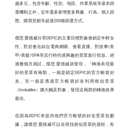
越多元，包含年齡、性別、地區、作業系統等基本篩
選機制之外，近年還多新增更多興趣、行為、個人狀
態、購買意願等超過200種篩選方式。
傑思·愛德威分享DEPIC的主要目標對象會鎖定年輕女
性，對於會在綜合電商網購、會看直播、對按摩/美
甲/美髮/SPA等流行時尚感興趣的受眾進行投放。經
過幾個月測試，傑思·愛德威就發現，「轉換表現最
好的受眾有兩類，一個是鎖定DEPIC的官方帳號好
友、另一個是透過官方帳號好友利用相似受眾
（lookalike）擴大觸及對象，發現這兩群的轉換效果
最佳。
也因為DEPIC有提供他們官方帳號的好友受眾包數
據，讓傑思·愛德威可以在尋找相似受眾的過程，有