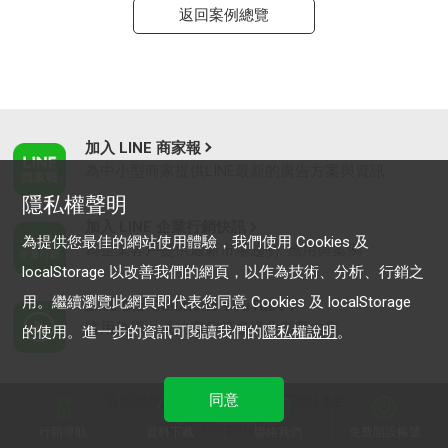
返回案例總覽
加入 LINE 商家報
為中小型商家提供LINE最新的廣告方案與資訊
隱私權聲明
加入 LINE 企業行銷快訊
為提供您最佳的網站使用體驗，我們使用 Cookies 及
為企業客戶提供最新市場趨勢, 應用與案例
localStorage 以改善我們的網頁，以作為技術、分析、行銷之
用。繼續瀏覽此網頁即代表您同意 Cookies 及 localStorage
LINE Biz-Solutions YouTube
實用教學、成功案例等多樣化影音內容
的使用。進一步的資訊可閱讀我們的
隱私權說明
。
同意
最新動態
｜
服務條款
｜
關於LINE
© LY Corporation
行銷導航
資料下載
聯絡我們
免費開設帳號