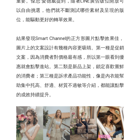
重要。傑思·愛德威提到，隨著LINE廣告版位開放可
以自由挑選，他們就不斷測試哪些素材及呈現的版
位，能驅動更好的轉單效果。
結果發現Smart Channel的正方形圖片點擊效果佳，
圖片上的文案設計有幾種內容更吸睛。第一種是促銷
文案，因為消費者對價格最有感，所以第一眼看到優
惠就會點擊進站。第二類是新品上架，鎖定喜歡嘗鮮
的消費者；第三種是訴求產品功能性，像是內衣能幫
助集中托高、舒適、材質不過敏等介紹，都能讓點擊
的成效持續提升。