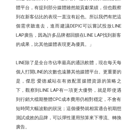
體平台，有提到部分媒體雖然能貢獻業績，但也觀察
到在新客佔比的表現一直沒有起色。所以我們有把這
個需求聽進去，進而建議DEPIC可以嘗試投放LINE
LAP廣告，因為許多品牌都回饋在LINE LAP找到新客
的成果，比其他媒體表現更為優異。」
LINE除了是全台市佔率最高的通訊軟體，現在每天每
個人打開LINE的次數也遠勝其他媒體平台。更重要的
是，傑思·愛德威站在有效配置媒體資源的策略之
下，觀察到LINE LAP有一項更大優勢，就是即使遇
到行銷大檔期整體CPC成本費用仍相對穩定，不會有
短時間大幅波動的狀況；這個優勢就相當適合初期想
測試成效的品牌，可以彈性運用預算來下導流、轉換
廣告。