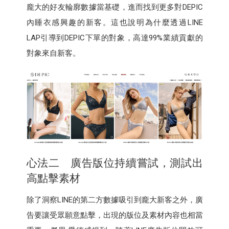
龐大的好友輪廓數據當基礎，進而找到更多對DEPIC
內睡衣感興趣的新客。這也說明為什麼透過LINE
LAP引導到DEPIC下單的對象，高達99%業績貢獻的
對象來自新客。
心法二 廣告版位持續嘗試，測試出
高點擊素材
除了洞察LINE的第二方數據吸引到龐大新客之外，廣
告要讓受眾願意點擊，出現的版位及素材內容也相當