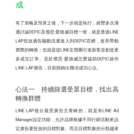
成
有了策略及預算之後，下一步就是執行，經歷多次溝
通討論DEPIC及傑思·愛德威目標一致，就是透過LINE
LAP投放廣告驅動流量進入到DEPIC官網，進而帶動
實際的轉換；也就是從LINE生態圈引進新客並創造更
多成交訂單。至於傑思·愛德威怎麼協助DEPIC操作
LINE LAP廣告，目前歸納出幾項成功心法。
心法一 持續篩選受眾目標，找出高
轉換群體
LINE LAP後台最受廣告主青睞的，就是有LINE Ad
Manager設定功能，允許品牌根據不同行銷活動來設
定廣告要投放的目標對象。而且目標對象的分類越來