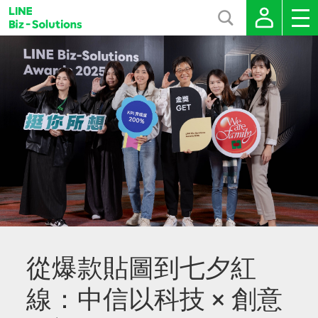
從爆款貼圖到七夕紅
線：中信以科技 × 創意