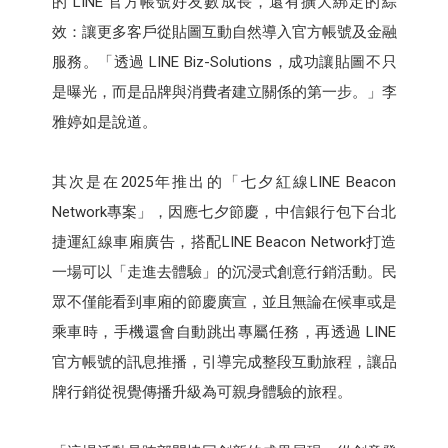
的 LINE 官方帳號好友數成長，還有擴大綁定的綜
效：讓更多客戶從貼圖互動自然導入官方帳號及金融
服務。「透過 LINE Biz-Solutions，成功讓貼圖不只
是曝光，而是品牌與消費者建立關係的第一步。」李
雅婷如是說道。
其次是在2025年推出的「七夕紅線LINE Beacon
Network專案」，因應七夕節慶，中信銀行包下台北
捷運紅線車廂廣告，搭配LINE Beacon Network打造
一場可以「走進去體驗」的沉浸式創意行銷活動。民
眾不僅能看到車廂的節慶廣宣，並且無論在候車或是
乘車時，手機還會自動跳出專屬任務，再透過 LINE
官方帳號的訊息推播，引導完成整段互動旅程，讓品
牌行銷從視覺傳播升級為可親身體驗的旅程。