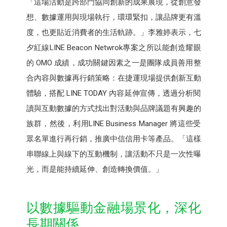
「這場活動是跨部門協同創新的成果展現，從創意發
想、數據運用與現場執行，環環緊扣，讓品牌更有溫
度，也更貼近消費者的生活軌跡。」李雅婷表示，七
夕紅線LINE Beacon Netwrok專案之所以能創造耀眼
的 OMO 成績，成功關鍵因素之一是團隊成員善用整
合內容與數據再行銷策略：在捷運現場提供創新互動
體驗，搭配 LINE TODAY 內容延伸宣傳，透過分析閱
讀與互動數據的方式找出對活動與品牌議題有興趣的
族群，然後，利用LINE Business Manager 將這些受
眾名單進行再行銷，推廣中信信用卡等產品。「這樣
串聯線上與線下的互動機制，讓活動不只是一次性曝
光，而是能持續延伸、創造轉換價值。」
以數據驅動金融場景化，深化
長期關係