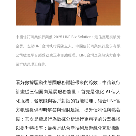
中國信託商業銀行榮獲 2025 LINE Biz-Solutions 最佳應用突破獎
金獎。左起LINE台灣執行長陳立人、中國信託商業銀行股份有限
公司數位平台經營處袁玉潔副總經理、LINE台灣企業解決方案事
業群總經理王俞蓉。
看好數據驅動生態圈服務體驗帶來的綜效，中信銀行
計畫從三個面向延展服務能量：首先是強化 AI 個人
化服務，發展能與客戶對話的智能助理，結合LINE官
方帳號提供即時解答與理財建議，提升便利性與黏著
度；其次是透過行為數據分析進行更精準的分眾推播
以提升轉換率；最後是結合新技術及遊戲化互動機制