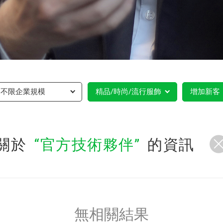
不限企業規模
精品/時尚/流行服飾
增加新客
關於
官方技術夥伴
的資訊
無相關結果