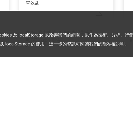
單效益
LINE 官方帳號
LINE 保證型廣告
es 及 localStorage 以改善我們的網頁，以作為技術、分析、行
LINE 成效型廣告
 localStorage 的使用。進一步的資訊可閱讀我們的
隱私權說明
。
載入更多
加入 LINE 企業行銷快訊
告
為企業客戶提供最新市場趨
勢, 應用與案例