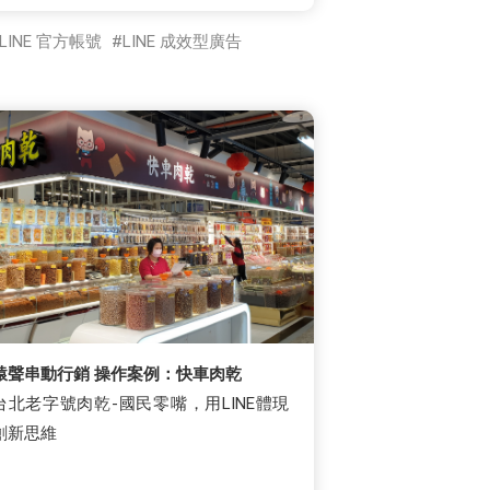
LINE 官方帳號
LINE 成效型廣告
猿聲串動行銷 操作案例：快車肉乾
台北老字號肉乾-國民零嘴，用LINE體現
創新思維