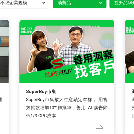
不限企業規模
消費品
提升品牌
SuperBuy市集
通
SuperBuy市集放大生意鎖定客群， 用官
方帳號增加10%轉換率，善用LAP廣告降
低1/3 CPC成本