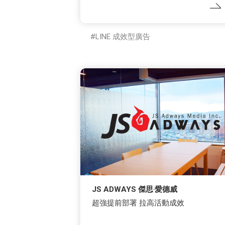
LINE 成效型廣告
JS ADWAYS 傑思‧愛德威
超強提前部署 拉高活動成效