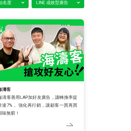
知名度
LINE 成效型廣告
海濤客
海濤客善用LAP加好友廣告，讓轉換率提
升達7%， 強化再行銷，讓顧客一買再買
回味無窮！