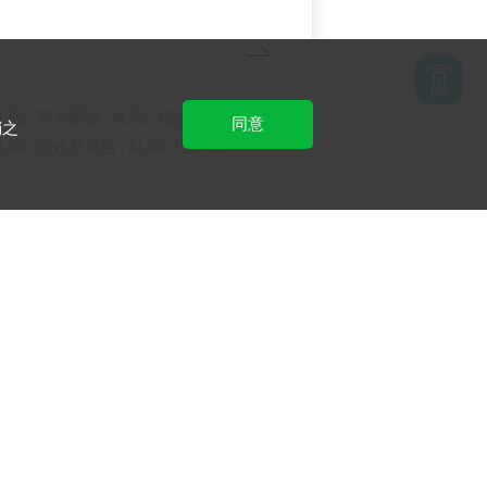
LINE 官方帳號
LINE 保證型廣告
同意
銷之
LINE 成效型廣告
LINE POINTS
LINE Biz-Solutions YouTube
實用教學、成功案例等多樣
化影音內容