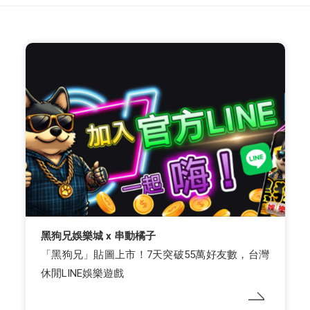
黑狗兄娛樂城 x 串動橘子
「黑狗兄」貼圖上市！7天突破55萬好友數，台灣
休閒LINE娛樂遊戲