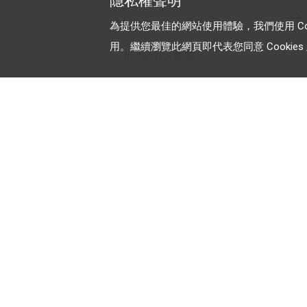
隱私權聲明
為提供您最佳的網站使用體驗，我們使用 Cooki
用。繼續瀏覽此網頁即代表您同意 Cookies 及
LINE 官方帳號
加入 LINE 商家報
為中小型商家提供LINE最新的廣
方案與資訊
© LY Corporation
最新動態
｜
服