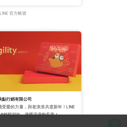
LINE 官方帳號
快點行銷有限公司
感受愛的力量，與老浪浪共度新年！LINE
OA輕鬆捐款，溫暖流浪狗長輩！