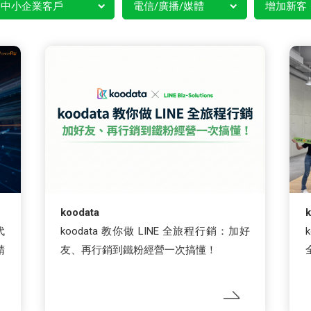
中小企業客戶
電信/廣播/媒體
增加新客
koodata
k
代
koodata 教你做 LINE 全旅程行銷：加好
精
友、再行銷到鐵粉經營一次搞懂！