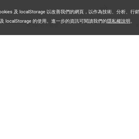
es 及 localStorage 以改善我們的網頁，以作為技術、分析、行
 localStorage 的使用。進一步的資訊可閱讀我們的
隱私權說明
。
LINE 官方帳號
載入更多
加入 LINE 企業行銷快訊
告
為企業客戶提供最新市場趨
勢, 應用與案例
務條款
｜
關於LINE