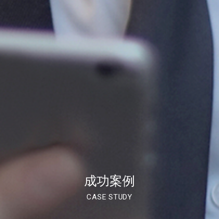
成功案例
CASE STUDY