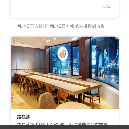
LINE 官方帳號
LINE官方帳號外掛模組市集
路易莎
路易莎攜手你訂LINE點餐，創造消費者門市雙贏，