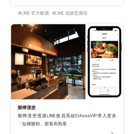
LINE 官方帳號
LINE 成效型廣告
樂檸漢堡
樂檸漢堡透過LINE會員系統EchossVIP導入更多
「短褲樂粉」新客和熟客