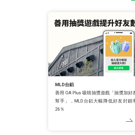
MLD台鋁
善用 OA Plus 吸睛抽獎遊戲「抽獎加好
幫手」，MLD台鋁大幅降低好友封鎖
26％