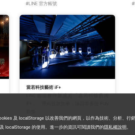
s
LINE 官方帳號
當若科技藝術 iF+
，
LINE 維運夥伴新成員「當若科技藝術
iF+」 用科技說故事，讓日常多些 FUN
節奏
es 及 localStorage 以改善我們的網頁，以作為技術、分析、行
 localStorage 的使用。進一步的資訊可閱讀我們的
隱私權說明
。