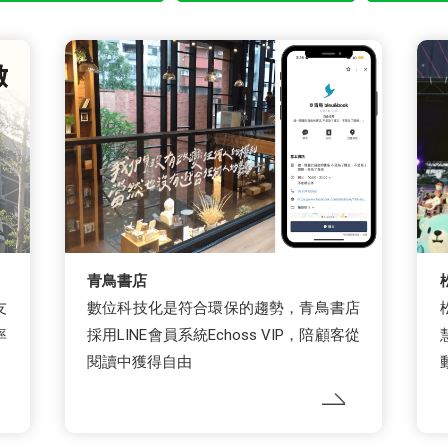
青鳥書店
友
數位科技化是符合環保的趨勢，青鳥書店
率
採用LINE會員系統Echoss VIP，陪顧客從
閱讀中獲得自由