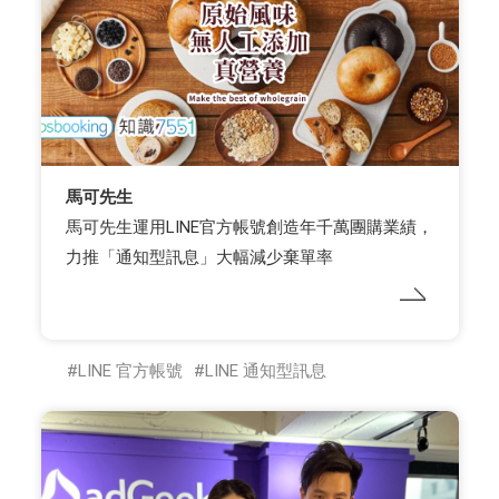
馬可先生
馬可先生運用LINE官方帳號創造年千萬團購業績，
力推「通知型訊息」大幅減少棄單率
LINE 官方帳號
LINE 通知型訊息