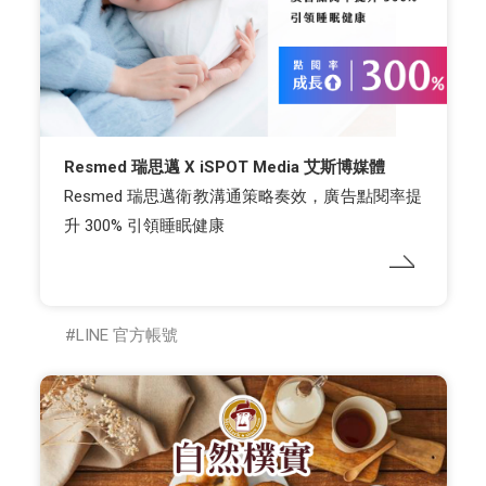
Resmed 瑞思邁 X iSPOT Media 艾斯博媒體
Resmed 瑞思邁衛教溝通策略奏效，廣告點閱率提
升 300% 引領睡眠健康
LINE 官方帳號