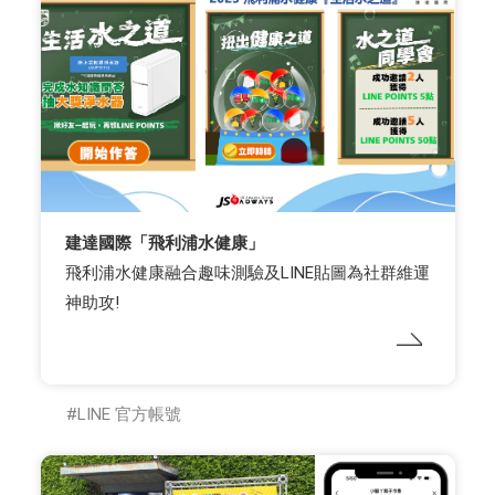
建達國際「飛利浦水健康」
飛利浦水健康融合趣味測驗及LINE貼圖為社群維運
神助攻!
LINE 官方帳號