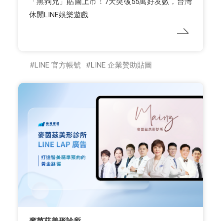
「黑狗兄」貼圖上市！7天突破55萬好友數，台灣
休閒LINE娛樂遊戲
LINE 官方帳號
LINE 企業贊助貼圖
麥茵茲美形診所