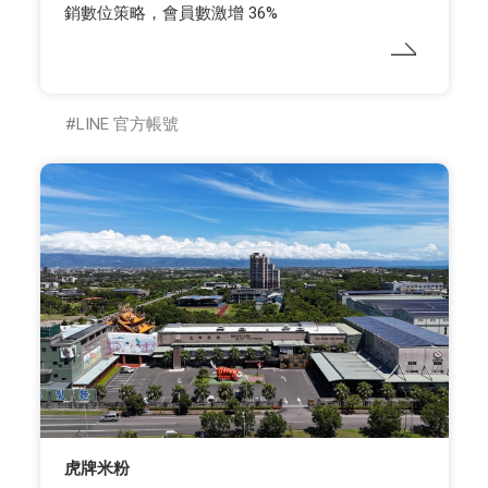
銷數位策略，會員數激增 36%
LINE 官方帳號
虎牌米粉