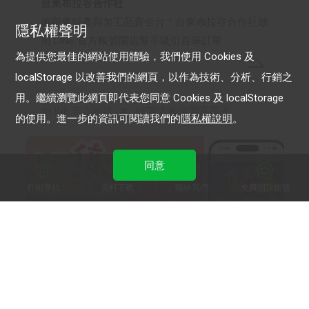
台東布拉⾕合作社
偏鄉農特產與加工品賣全台！台東布拉⾕合作社啟
隱私權聲明
用 LINE 官方帳號開店幫手吸引百筆訂單
為提供您最佳的網站使用體驗，我們使用 Cookies 及
localStorage 以改善我們的網頁，以作為技術、分析、行銷之
用。繼續瀏覽此網頁即代表您同意 Cookies 及 localStorage
LINE 官方帳號
LINE官方帳號開店幫手
的使用。進一步的資訊可閱讀我們的
隱私權說明
。
同意
行銷導航
資料下載
聯絡我們
免費開設帳號