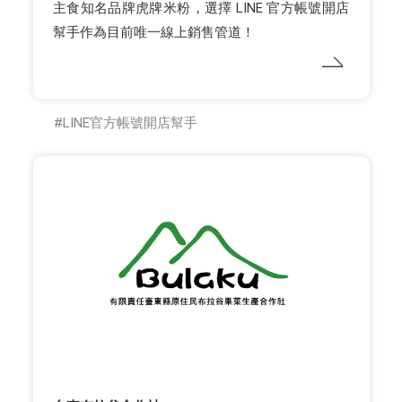
主食知名品牌虎牌米粉，選擇 LINE 官方帳號開店
幫手作為目前唯一線上銷售管道！
LINE官方帳號開店幫手