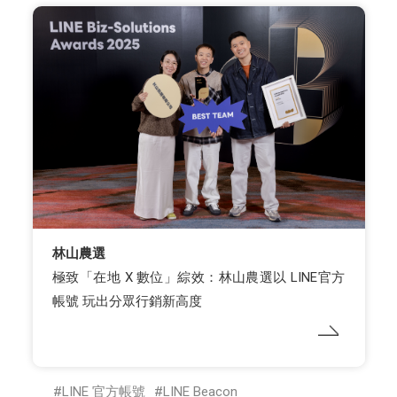
林山農選
極致「在地 X 數位」綜效：林山農選以 LINE官方
帳號 玩出分眾行銷新高度
LINE 官方帳號
LINE Beacon