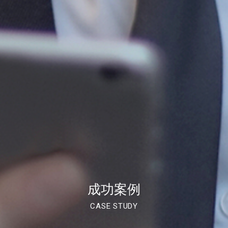
成功案例
CASE STUDY