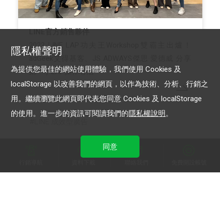
LINE官方銷售夥伴
2022 LINE LAP功夫王Workshop雙霸主出爐！
隱私權聲明
adGeek艾得基客、JS ADWAYS傑思·愛德威 分享
為提供您最佳的網站使用體驗，我們使用 Cookies 及
第一手LAP操作心法
localStorage 以改善我們的網頁，以作為技術、分析、行銷之
用。繼續瀏覽此網頁即代表您同意 Cookies 及 localStorage
的使用。進一步的資訊可閱讀我們的
隱私權說明
。
LINE 成效型廣告
同意
行銷導航
資料下載
聯絡我們
免費開設帳號
加入 LINE 商家報
為中小型商家提供LINE最新的廣告方案與資訊