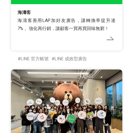
海濤客
海濤客善用LAP加好友廣告，讓轉換率提升達
7%， 強化再行銷，讓顧客一買再買回味無窮！
LINE 官方帳號
LINE 成效型廣告