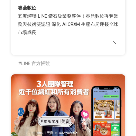
睿鼎數位
五度蟬聯 LINE 鑽石級業務夥伴！睿鼎數位再奪業
務與技術雙認證 深化 AI CRXM 生態布局迎接全球
市場成長
LINE 官方帳號