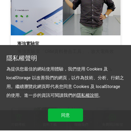
漸強實驗室
漸強實驗室「CRM資料整合工具」，放大電商效
隱私權聲明
益
為提供您最佳的網站使用體驗，我們使用 Cookies 及
localStorage 以改善我們的網頁，以作為技術、分析、行銷之
用。繼續瀏覽此網頁即代表您同意 Cookies 及 localStorage
LINE 官方帳號
LINE 保證型廣告
的使用。進一步的資訊可閱讀我們的
隱私權說明
。
LINE POINTS
同意
行銷導航
資料下載
聯絡我們
免費開設帳號