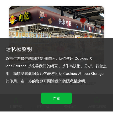
隱私權聲明
為提供您最佳的網站使用體驗，我們使用 Cookies 及
localStorage 以改善我們的網頁，以作為技術、分析、行銷之
用。繼續瀏覽此網頁即代表您同意 Cookies 及 localStorage
猿聲串動行銷 操作案例：快車肉乾
的使用。進一步的資訊可閱讀我們的
隱私權說明
。
台北老字號肉乾-國民零嘴，用LINE體現創新思維
同意
行銷導航
資料下載
聯絡我們
免費開設帳號
LINE 官方帳號
LINE 成效型廣告