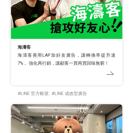
海濤客
海濤客善用LAP加好友廣告，讓轉換率提升達
7%， 強化再行銷，讓顧客一買再買回味無窮！
LINE 官方帳號
LINE 成效型廣告