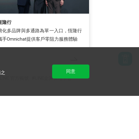
恆隆行
簡化多品牌與多通路為單一入口，恆隆行
攜手Omnichat提供客戶零阻力服務體驗
同意
銷之
LINE 官方帳號
LINE企業管理平台