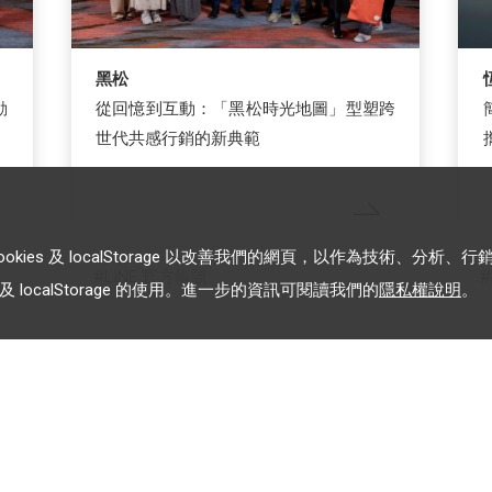
黑松
動
從回憶到互動：「黑松時光地圖」型塑跨
世代共感行銷的新典範
es 及 localStorage 以改善我們的網頁，以作為技術、分析、行
LINE 官方帳號
 localStorage 的使用。進一步的資訊可閱讀我們的
隱私權說明
。
載入更多