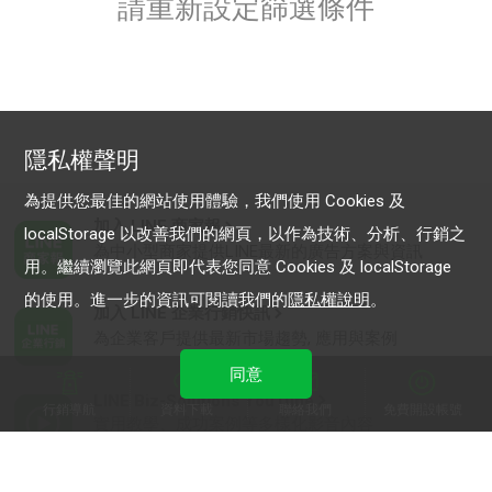
請重新設定篩選條件
隱私權聲明
為提供您最佳的網站使用體驗，我們使用 Cookies 及
加入 LINE 商家報
localStorage 以改善我們的網頁，以作為技術、分析、行銷之
為中小型商家提供LINE最新的廣告方案與資訊
用。繼續瀏覽此網頁即代表您同意 Cookies 及 localStorage
的使用。進一步的資訊可閱讀我們的
隱私權說明
。
加入 LINE 企業行銷快訊
為企業客戶提供最新市場趨勢, 應用與案例
同意
LINE Biz-Solutions YouTube
行銷導航
資料下載
聯絡我們
免費開設帳號
實用教學、成功案例等多樣化影音內容