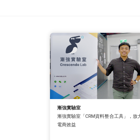
漸強實驗室
漸強實驗室「CRM資料整合工具」，放
電商效益