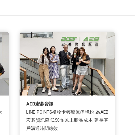
AEB宏碁資訊
大
LINE POINTS禮物卡輕鬆無痛增粉 為AEB
宏碁資訊降低50％以上贈品成本 延長客
戶溝通時間綜效