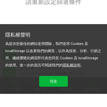
請重新設定篩選條件
隱私權聲明
為提供您最佳的網站使用體驗，我們使用 Cookies 及
加入 LINE 商家報
localStorage 以改善我們的網頁，以作為技術、分析、行銷之
為中小型商家提供LINE最新的廣告方案與資訊
用。繼續瀏覽此網頁即代表您同意 Cookies 及 localStorage
的使用。進一步的資訊可閱讀我們的
隱私權說明
。
加入 LINE 企業行銷快訊
為企業客戶提供最新市場趨勢, 應用與案例
同意
LINE Biz-Solutions YouTube
行銷導航
資料下載
聯絡我們
免費開設帳號
實用教學、成功案例等多樣化影音內容