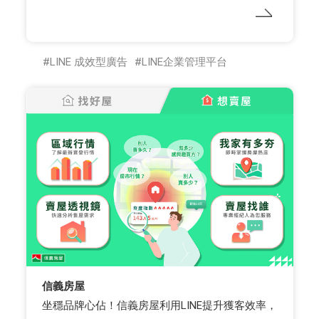
LINE 成效型廣告
LINE企業管理平台
信義房屋
坐穩品牌心佔！信義房屋利用LINE提升獲客效率，