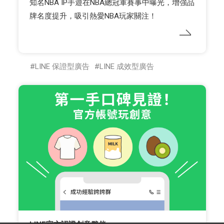
知名NBA IP手遊在NBA總冠軍賽事中曝光，增強品
牌名度提升，吸引熱愛NBA玩家關注！
LINE 保證型廣告
LINE 成效型廣告