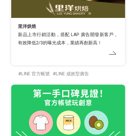
里洋烘焙
新品上市行銷活動，搭配 LAP 廣告開發新客戶，
有效降低2/3的曝光成本，業績再創新高！
LINE 官方帳號
LINE 成效型廣告