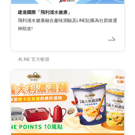
建達國際「飛利浦水健康」
飛利浦水健康融合趣味測驗及LINE貼圖為社群維運
神助攻!
LINE 官方帳號