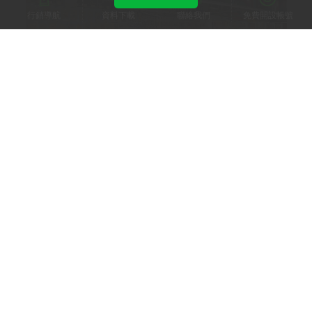
行銷導航
資料下載
聯絡我們
免費開設帳號
猿聲串動行銷 操作案例：快車肉乾
台北老字號肉乾-國民零嘴，用LINE體現創新思維
LINE 官方帳號
LINE 成效型廣告