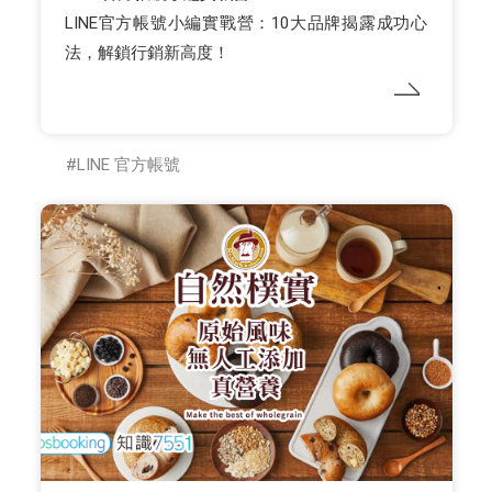
LINE官方帳號小編實戰營：10大品牌揭露成功心
法，解鎖行銷新高度！
LINE 官方帳號