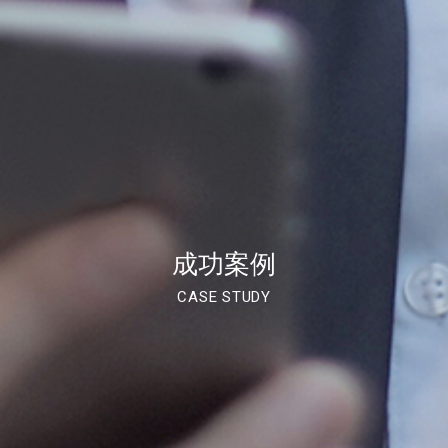
成功案例
CASE STUDY