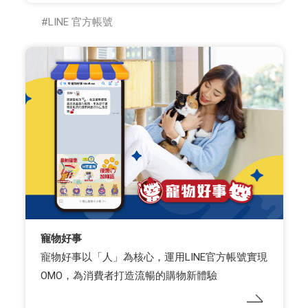
LINE 官方帳號
寵物好事
寵物好事以「人」為核心，運用LINE官方帳號實現
OMO，為消費者打造流暢的購物新體驗