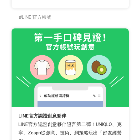
LINE 官方帳號
LINE官方認證創意夥伴
LINE官方認證創意夥伴證言第二彈！UNIQLO、克
寧、Zespri從創意、技術、到策略玩出「好友經營