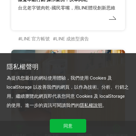
台北老字號肉乾-國民零嘴，用LINE體現創新思維
LINE 官方帳號
LINE 成效型廣告
隱私權聲明
為提供您最佳的網站使用體驗，我們使用 Cookies 及
localStorage 以改善我們的網頁，以作為技術、分析、行銷之
用。繼續瀏覽此網頁即代表您同意 Cookies 及 localStorage
的使用。進一步的資訊可閱讀我們的
隱私權說明
。
同意
Adopt'愛朵香水
行銷導航
資料下載
聯絡我們
免費開設帳號