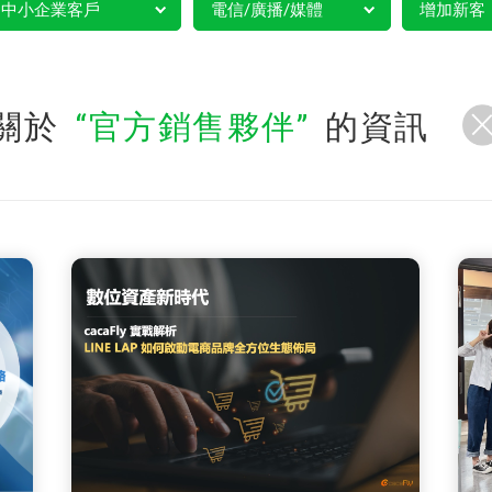
中小企業客戶
電信/廣播/媒體
增加新客
關於
官方銷售夥伴
的資訊