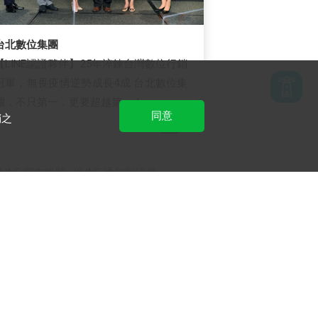
台北數位集團
【LINE認證夥伴】25年淬鍊台灣數位行銷
冠軍，無畏疫情逆勢成長4成 台北數位集
團，不只第一，更要超越第一！
同意
銷之
LINE 官方帳號
LINE 通知型訊息
LINE 保證型廣告
LINE 成效型廣告
LINE Biz-Solutions YouTube
實用教學、成功案例等多樣