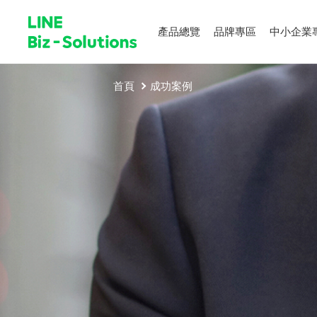
產品總覽
品牌專區
中小企業
首頁
成功案例