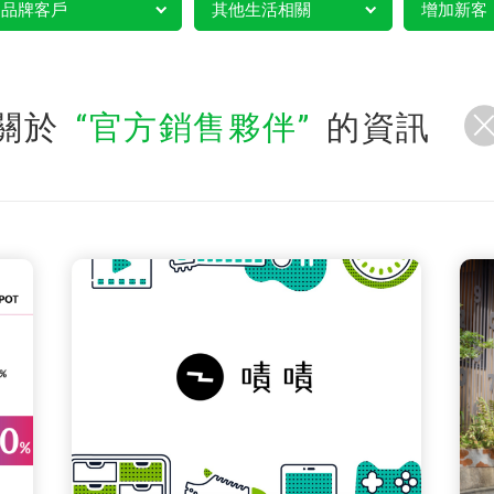
品牌客戶
其他生活相關
增加新客
關於
官方銷售夥伴
的資訊