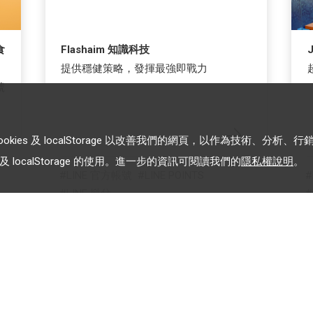
食
Flashaim 知識科技
提供穩健策略，發揮最強即戰力
號
es 及 localStorage 以改善我們的網頁，以作為技術、分析、行
 localStorage 的使用。進一步的資訊可閱讀我們的
隱私權說明
。
LINE 官方帳號
LINE POINTS
LINE 樂兌