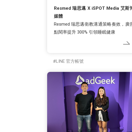
Resmed 瑞思邁 X iSPOT Media 艾斯
媒體
Resmed 瑞思邁衛教溝通策略奏效，廣
點閱率提升 300% 引領睡眠健康
LINE 官方帳號