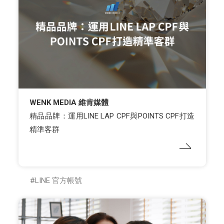
WENK MEDIA 維肯媒體
精品品牌：運用LINE LAP CPF與POINTS CPF打造
精準客群
LINE 官方帳號