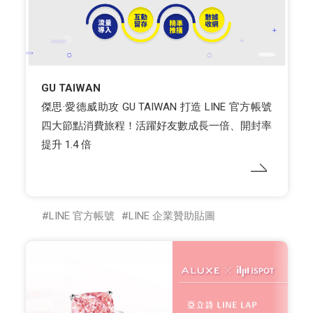
GU TAIWAN
傑思·愛德威助攻 GU TAIWAN 打造 LINE 官方帳號
四大節點消費旅程！活躍好友數成長一倍、開封率
提升 1.4 倍
LINE 官方帳號
LINE 企業贊助貼圖