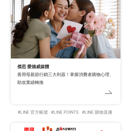
傑思·愛德威媒體
善用母親節行銷三大利器！掌握消費者購物心理、
助攻業績轉換
LINE 官方帳號
LINE POINTS
LINE 購物直播