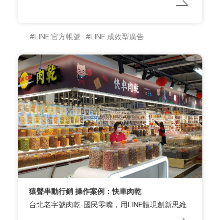
LINE 官方帳號
LINE 成效型廣告
猿聲串動行銷 操作案例：快車肉乾
台北老字號肉乾-國民零嘴，用LINE體現創新思維