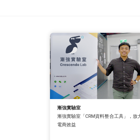
漸強實驗室
漸強實驗室「CRM資料整合工具」，放
電商效益