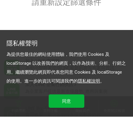
請重新設定篩選條件
隱私權聲明
為提供您最佳的網站使用體驗，我們使用 Cookies 及
加入 LINE 商家報
localStorage 以改善我們的網頁，以作為技術、分析、行銷之
為中小型商家提供LINE最新的廣告方案與資訊
用。繼續瀏覽此網頁即代表您同意 Cookies 及 localStorage
的使用。進一步的資訊可閱讀我們的
隱私權說明
。
加入 LINE 企業行銷快訊
為企業客戶提供最新市場趨勢, 應用與案例
同意
LINE Biz-Solutions YouTube
行銷導航
資料下載
聯絡我們
免費開設帳號
實用教學、成功案例等多樣化影音內容