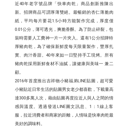
近40年老字號品牌「快車肉乾」商品創新推陳出
新。招牌商品可謂厚薄雙絕。最暢銷的杏仁薄脆肉
紙，平均每片要花1.5小時方能製作完成，厚度僅
0.01公分，薄可透光，爽脆香酥。為了防止碎裂，包
裝時需要人工費神一片一片夾入。還有1公分招牌特
厚豬肉乾，為了確保新鮮度每天限量製作，豐厚扎
實、肉汁香甜。40年來如一日堅持手工現烤。所有
豬肉乾採用新鮮食材不油膩，讓健康與美味一 兼二
顧。
2016年首度推出吉祥物小豬福弟LINE貼圖，超可愛
小豬貼近日常生活的貼圖男女老少都喜歡，下載量高
達300多萬人次，藉由貼圖再度拉近人與人之間的情
感與溫度。透過發送LINE圖文訊息、1：1線上客
服，拉近消費者和商家的距離，人情味是快車肉乾最
美好的調味料。