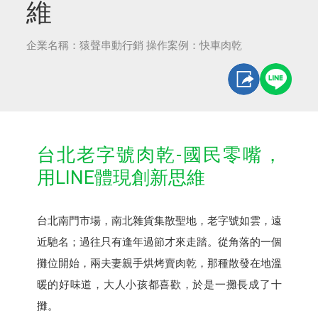
維
企業名稱：猿聲串動行銷 操作案例：快車肉乾
台北老字號肉乾-國民零嘴，
用LINE體現創新思維
台北南門市場，南北雜貨集散聖地，老字號如雲，遠
近馳名；過往只有逢年過節才來走踏。從角落的一個
攤位開始，兩夫妻親手烘烤賣肉乾，那種散發在地溫
暖的好味道，大人小孩都喜歡，於是一攤長成了十
攤。