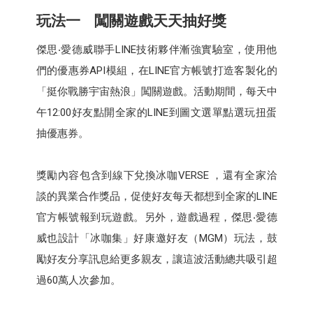
玩法一 闖關遊戲天天抽好獎
傑思‧愛德威聯手LINE技術夥伴漸強實驗室，使用他
們的優惠券API模組，在LINE官方帳號打造客製化的
「挺你戰勝宇宙熱浪」闖關遊戲。活動期間，每天中
午12:00好友點開全家的LINE到圖文選單點選玩扭蛋
抽優惠券。
獎勵內容包含到線下兌換冰咖VERSE ，還有全家洽
談的異業合作獎品，促使好友每天都想到全家的LINE
官方帳號報到玩遊戲。另外，遊戲過程，傑思‧愛德
威也設計「冰咖集」好康邀好友（MGM）玩法，鼓
勵好友分享訊息給更多親友，讓這波活動總共吸引超
過60萬人次參加。