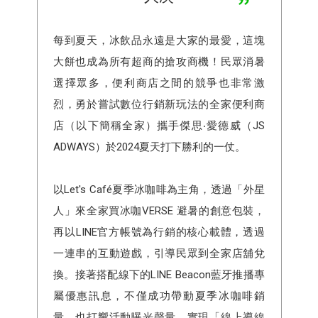
每到夏天，冰飲品永遠是大家的最愛，這塊
大餅也成為所有超商的搶攻商機！民眾消暑
選擇眾多，便利商店之間的競爭也非常激
烈，勇於嘗試數位行銷新玩法的全家便利商
店（以下簡稱全家）攜手傑思‧愛德威（JS
ADWAYS）於2024夏天打下勝利的一仗。
以Let's Café夏季冰咖啡為主角，透過「外星
人」來全家買冰咖VERSE 避暑的創意包裝，
再以LINE官方帳號為行銷的核心載體，透過
一連串的互動遊戲，引導民眾到全家店舖兌
換。接著搭配線下的LINE Beacon藍牙推播專
屬優惠訊息，不僅成功帶動夏季冰咖啡銷
量，也打響活動曝光聲量，實現「線上導線