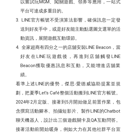
以嘗試玩MGM、闖關遊戲、領券等應用，一站式
平台可達成多重目的。
LINE官方帳號不受演算法影響，確保訊息一定發
送到好友手中，或是好友能主動點選圖文選單的活
動資訊，展開遊戲互動環節。
全家超商有四分之一的店舖安裝LINE Beacon，當
好友在LINE玩遊戲後，再進到店舖觸發LINE
Beacon獲取優惠訊息和互動，又能增進店舖業
績。
看準上述LINE的優勢，傑思‧愛德威協助提案並規
劃，把夏季Let's Café整個活動搬到LINE官方帳號。
2024年2月定版、接著到5月開始做足前置作業，包
含撰寫活動腳本、拍攝短影片、製作LINE的Chatbot
聊天機器人，設計出三個遊戲關卡及QA互動問答。
接著活動前開始暖身，例如大力在其他社群平台宣