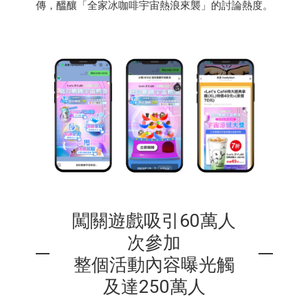
傳，醞釀「全家冰咖啡宇宙熱浪來襲」的討論熱度。
闖關遊戲吸引60萬人
次參加
整個活動內容曝光觸
及達250萬人