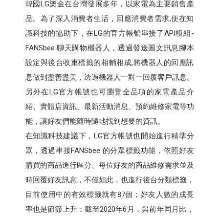
韓國LG樂金在台灣發展多年，以家電為主要銷售產
品。為了深入消費者生活，回應消費者需求,便在知
識科技的協助下，在LG的官方帳號串接了API模組-
FANSbee 聊天購物機器人，透過發送圖文訊息腳本
設定與後台收束標籤的相輔相成,將機器人的回應訊
息做到盡善盡美，透過機器人一對一回覆客戶訊息。
另外在LG官方帳號也可瀏覽全品項的家電產品介
紹、實體店資訊、最新活動消息、預約維修家電等功
能，讓好友們能隨時隨地找到想要的資訊。
在知識科技建議下，LG官方帳號也開始進行精準分
眾，透過串接FANSbee 的分眾標籤功能，依照好友
購買的商品進行區分、每位好友的商品維修需求並及
時回覆好友訊息，不僅如此，也進行後台分類標籤，
目前使用中的有效標籤就有87個；好友人數的成長
率也是節節上升：截至2020年6月，與前年同月比，