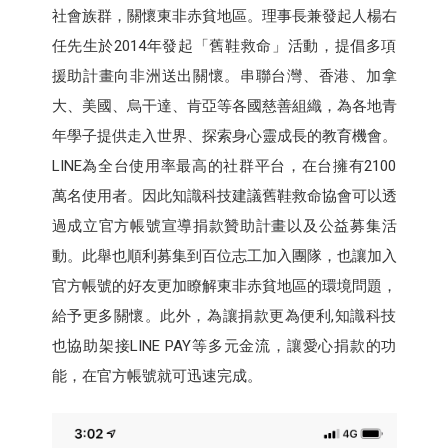
社會族群，關懷東非赤貧地區。理事長兼發起人楊右
任先生於2014年發起「舊鞋救命」活動，提倡多項
援助計畫向非洲送出關懷。串聯台灣、香港、加拿
大、美國、烏干達、肯亞等各國慈善組織，為各地青
年學子提供走入世界、探索身心靈成長的教育機會。
LINE為全台使用率最高的社群平台，在台擁有2100
萬名使用者。因此知識科技建議舊鞋救命協會可以透
過成立官方帳號宣導捐款贊助計畫以及公益募集活
動。此舉也順利募集到百位志工加入團隊，也讓加入
官方帳號的好友更加瞭解東非赤貧地區的環境問題，
給予更多關懷。此外，為讓捐款更為便利,知識科技
也協助架接LINE PAY等多元金流，讓愛心捐款的功
能，在官方帳號就可迅速完成。