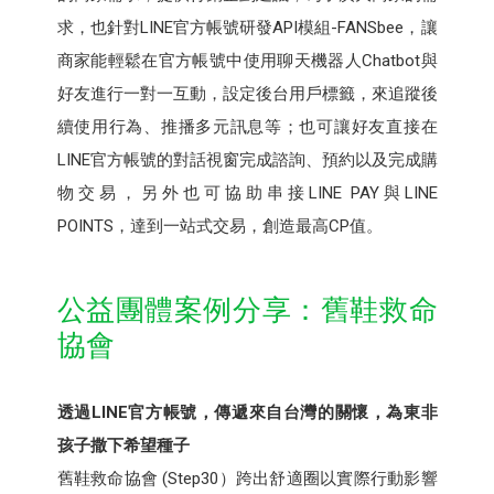
求，也針對LINE官方帳號研發API模組-FANSbee，讓
商家能輕鬆在官方帳號中使用聊天機器人Chatbot與
好友進行一對一互動，設定後台用戶標籤，來追蹤後
續使用行為、推播多元訊息等；也可讓好友直接在
LINE官方帳號的對話視窗完成諮詢、預約以及完成購
物交易，另外也可協助串接LINE PAY與LINE
POINTS，達到一站式交易，創造最高CP值。
公益團體案例分享：舊鞋救命
協會
透過LINE官方帳號，傳遞來自台灣的關懷，為東非
孩子撒下希望種子
舊鞋救命協會 (Step30）跨出舒適圈以實際行動影響