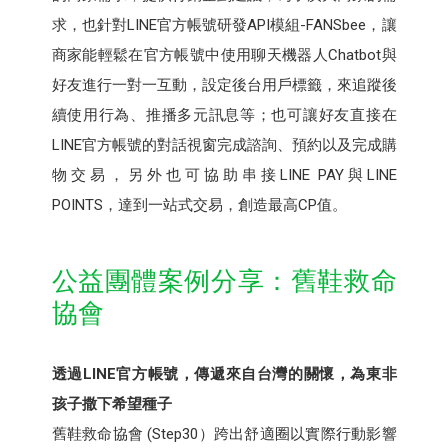
求，也針對LINE官方帳號研發API模組-FANSbee，讓
商家能輕鬆在官方帳號中使用聊天機器人Chatbot與
好友進行一對一互動，設定後台用戶標籤，來追蹤後
續使用行為、推播多元訊息等；也可讓好友直接在
LINE官方帳號的對話視窗完成諮詢、預約以及完成購
物交易，另外也可協助串接LINE PAY與LINE
POINTS，達到一站式交易，創造最高CP值。
公益團體案例分享：舊鞋救命
協會
透過LINE官方帳號，傳遞來自台灣的關懷，為東非
孩子撒下希望種子
舊鞋救命協會 (Step30）跨出舒適圈以實際行動影響