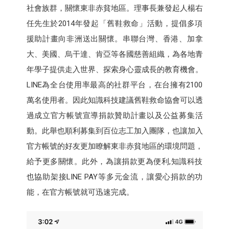
社會族群，關懷東非赤貧地區。理事長兼發起人楊右
任先生於2014年發起「舊鞋救命」活動，提倡多項
援助計畫向非洲送出關懷。串聯台灣、香港、加拿
大、美國、烏干達、肯亞等各國慈善組織，為各地青
年學子提供走入世界、探索身心靈成長的教育機會。
LINE為全台使用率最高的社群平台，在台擁有2100
萬名使用者。因此知識科技建議舊鞋救命協會可以透
過成立官方帳號宣導捐款贊助計畫以及公益募集活
動。此舉也順利募集到百位志工加入團隊，也讓加入
官方帳號的好友更加瞭解東非赤貧地區的環境問題，
給予更多關懷。此外，為讓捐款更為便利,知識科技
也協助架接LINE PAY等多元金流，讓愛心捐款的功
能，在官方帳號就可迅速完成。